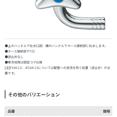
●上のハンドルで吐水口部、横のハンドルでホース接続部に吐水します。
●ホース接続部 PT32
●逆止弁なし
●寒冷地用は固定コマ仕様
[注]F10A-13、JF10A-13については配管への逆流を防ぐ処置（逆止弁）が必
要です。
その他のバリエーション
品番
価格