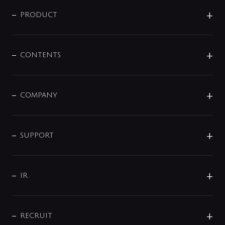
ニュースリリース
商品に関して
PRODUCT
展示会
混合栓
企業情報
センサー・タッチ水栓
その他
CONTENTS
セットアイテム
MIZUBA（ミズバ）
予洗い水栓
プレパシュ＋
洗面器・手洗器
単水栓
COMPANY
みらいエコ住宅2026
事業について
シャワー
企業情報
インテリア・アクセサリー
SMART FINE BUBBLE
ORIGINAL GRAPHIC
企業理念
SUPPORT
分岐
コーポレートメッセージ
水栓部品
水まわり解決帖
サポート
CSR
バルブ
よくあるご質問
じぶんシャワーが見つかる
会社概要
シャワインフォ
IR
配管システム
お問い合わせ
沿革
配管部材
IENI
IR情報
サポートチャット
ブランド・グループ紹介
キッチン周辺用品
IRニュース
データダウンロード
RECRUIT
事業所案内
バス・空調周辺用品