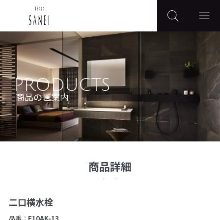
PRODUCTS
商品のご案内
商品詳細
二口横水栓
品番：
F10AK-13