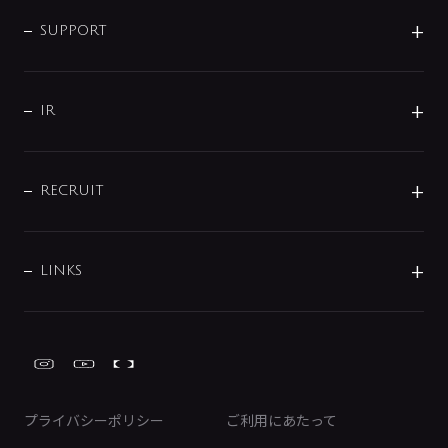
企業情報
インテリア・アクセサリー
SMART FINE BUBBLE
ORIGINAL GRAPHIC
企業理念
SUPPORT
分岐
コーポレートメッセージ
水栓部品
水まわり解決帖
サポート
CSR
バルブ
よくあるご質問
じぶんシャワーが見つかる
会社概要
シャワインフォ
IR
配管システム
お問い合わせ
沿革
配管部材
IENI
IR情報
サポートチャット
ブランド・グループ紹介
キッチン周辺用品
IRニュース
データダウンロード
RECRUIT
事業所案内
バス・空調周辺用品
経営情報
節湯水栓・節水水栓について
ショールーム
洗面周辺用品
採用情報
業績・財務情報
環境配慮バルブ登録制度について
水栓金具の製造工程
洗濯機周辺用品
募集要項
IRライブラリ
LINKS
みらいエコ住宅2026事業
トイレ周辺用品
株式情報
類似品・模倣品にご注意ください
ガーデニング周辺用品
Global Site
IRカレンダー
工具
FAQ（IR向け）
ディスクロージャーポリシー
免責事項
プライバシーポリシー
ご利用にあたって
IRに関するお問い合わせ