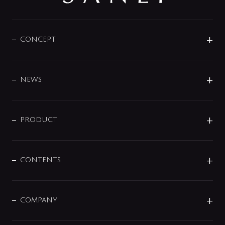
CONCEPT
BRAND
DESIGN
NEWS
ニュースリリース
商品に関して
PRODUCT
展示会
混合栓
企業情報
センサー・タッチ水栓
その他
CONTENTS
セットアイテム
MIZUBA（ミズバ）
予洗い水栓
プレパシュ＋
洗面器・手洗器
単水栓
COMPANY
みらいエコ住宅2026
事業について
シャワー