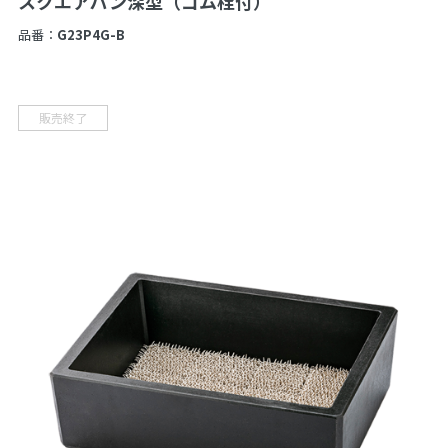
スクエアパン深型（ゴム栓付）
品番：
G23P4G-B
販売終了