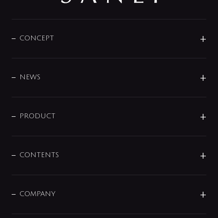
CONCEPT
BRAND
DESIGN
NEWS
ニュースリリース
商品に関して
PRODUCT
展示会
混合栓
企業情報
センサー・タッチ水栓
その他
CONTENTS
セットアイテム
MIZUBA（ミズバ）
予洗い水栓
プレパシュ＋
洗面器・手洗器
単水栓
COMPANY
みらいエコ住宅2026
事業について
シャワー