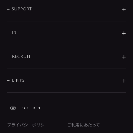
企業情報
インテリア・アクセサリー
SMART FINE BUBBLE
ORIGINAL GRAPHIC
企業理念
SUPPORT
分岐
コーポレートメッセージ
水栓部品
水まわり解決帖
サポート
CSR
バルブ
よくあるご質問
じぶんシャワーが見つかる
会社概要
シャワインフォ
IR
配管システム
お問い合わせ
沿革
配管部材
IENI
IR情報
サポートチャット
ブランド・グループ紹介
キッチン周辺用品
IRニュース
データダウンロード
RECRUIT
事業所案内
バス・空調周辺用品
経営情報
節湯水栓・節水水栓について
ショールーム
洗面周辺用品
採用情報
業績・財務情報
環境配慮バルブ登録制度について
水栓金具の製造工程
洗濯機周辺用品
募集要項
IRライブラリ
LINKS
みらいエコ住宅2026事業
トイレ周辺用品
株式情報
類似品・模倣品にご注意ください
ガーデニング周辺用品
Global Site
IRカレンダー
工具
FAQ（IR向け）
ディスクロージャーポリシー
免責事項
プライバシーポリシー
ご利用にあたって
IRに関するお問い合わせ