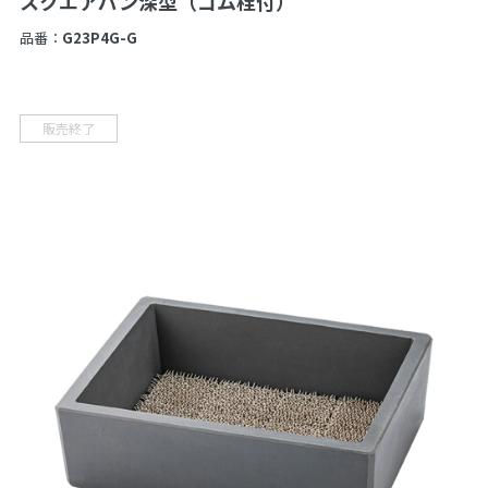
スクエアパン深型（ゴム栓付）
品番：
G23P4G-G
販売終了