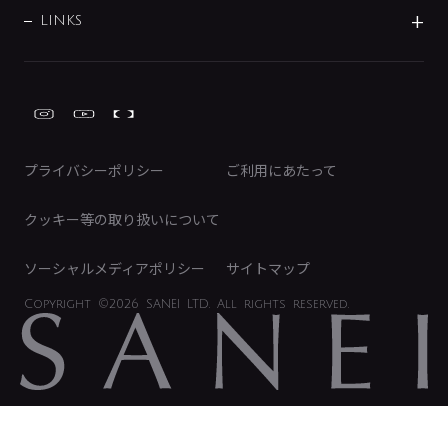
募集要項
IRライブラリ
LINKS
みらいエコ住宅2026事業
トイレ周辺用品
株式情報
類似品・模倣品にご注意ください
ガーデニング周辺用品
Global Site
IRカレンダー
工具
FAQ（IR向け）
ディスクロージャーポリシー
免責事項
プライバシーポリシー
ご利用にあたって
IRに関するお問い合わせ
電子公告
クッキー等の取り扱いについて
ソーシャルメディアポリシー
サイトマップ
Copyright
©2026 SANEI LTD.
All rights reserved.