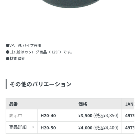
●VP、VUパイプ兼用
●ゴム栓はカタログ商品（H29F）です。
●材質 黄銅
その他のバリエーション
品番
価格
JANコ
表示中
H20-40
¥
3,500
(税込¥
3,850
)
497398
商品詳細
H20-50
¥
4,000
(税込¥
4,400
)
497398