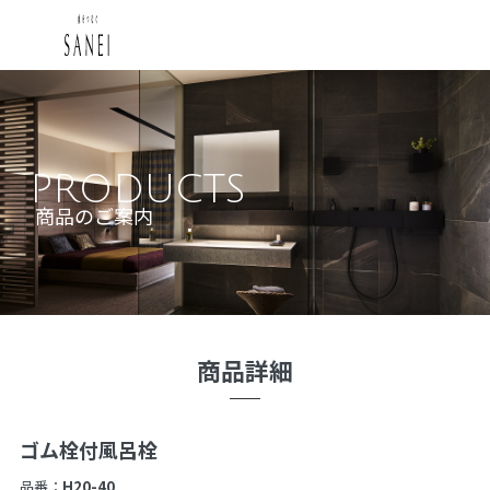
PRODUCTS
商品のご案内
商品詳細
ゴム栓付風呂栓
品番：
H20-40