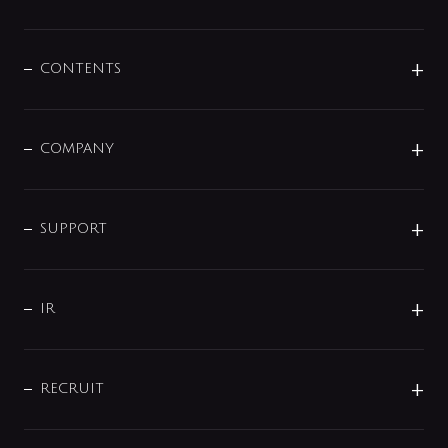
展示会
混合栓
企業情報
センサー・タッチ水栓
その他
CONTENTS
セットアイテム
MIZUBA（ミズバ）
予洗い水栓
プレパシュ＋
洗面器・手洗器
単水栓
COMPANY
みらいエコ住宅2026
事業について
シャワー
企業情報
インテリア・アクセサリー
SMART FINE BUBBLE
ORIGINAL GRAPHIC
企業理念
SUPPORT
分岐
コーポレートメッセージ
水栓部品
水まわり解決帖
サポート
CSR
バルブ
よくあるご質問
じぶんシャワーが見つかる
会社概要
シャワインフォ
IR
配管システム
お問い合わせ
沿革
配管部材
IENI
IR情報
サポートチャット
ブランド・グループ紹介
キッチン周辺用品
IRニュース
データダウンロード
RECRUIT
事業所案内
バス・空調周辺用品
経営情報
節湯水栓・節水水栓について
ショールーム
洗面周辺用品
採用情報
業績・財務情報
環境配慮バルブ登録制度について
水栓金具の製造工程
洗濯機周辺用品