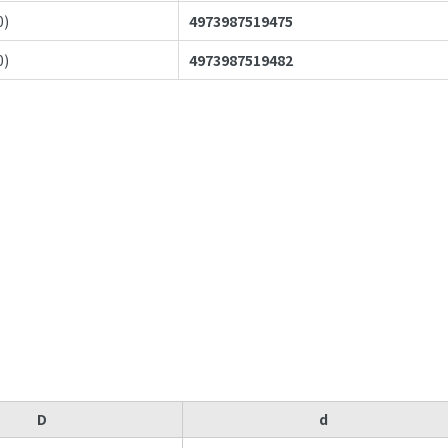
0
)
4973987519475
0
)
4973987519482
D
d