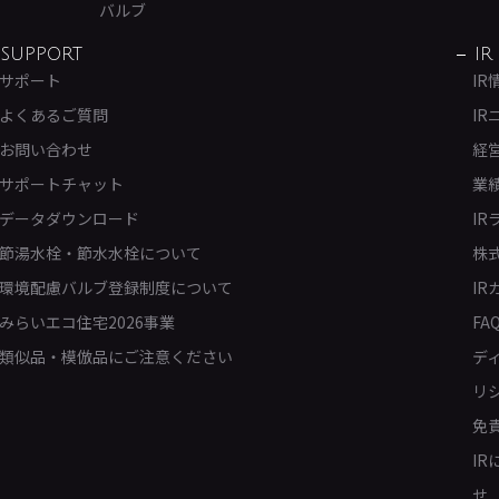
バルブ
SUPPORT
IR
サポート
IR
よくあるご質問
IR
お問い合わせ
経
サポートチャット
業
データダウンロード
IR
節湯水栓・節水水栓について
株
環境配慮バルブ登録制度について
IR
みらいエコ住宅2026事業
FA
類似品・模倣品にご注意ください
デ
リ
免
I
せ