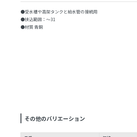
●受水槽や高架タンクと給水管の接続用
●挟込範囲：〜31
●材質 青銅
その他のバリエーション