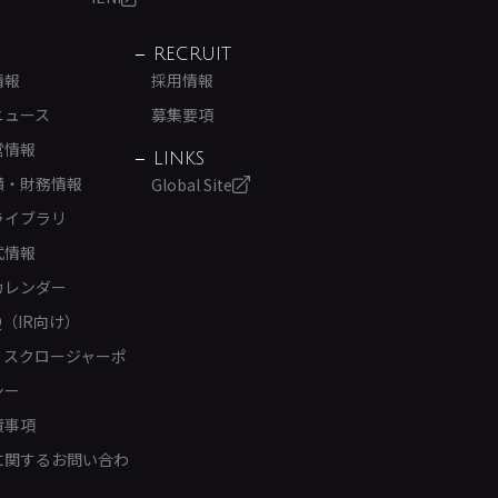
RECRUIT
情報
採用情報
ニュース
募集要項
営情報
LINKS
績・財務情報
Global Site
ライブラリ
式情報
カレンダー
Q（IR向け）
ィスクロージャーポ
シー
責事項
Rに関するお問い合わ