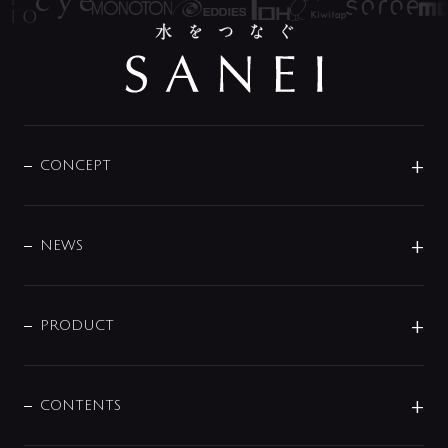
CONCEPT
BRAND
DESIGN
NEWS
ニュースリリース
商品に関して
PRODUCT
展示会
混合栓
企業情報
センサー・タッチ水栓
その他
CONTENTS
セットアイテム