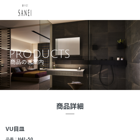
PRODUCTS
商品のご案内
商品詳細
VU目皿
品番：
H41-50