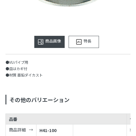
商品画像
特長
●VUパイプ用
●皿はカギ付
●材質 亜鉛ダイカスト
その他のバリエーション
品番
価
商品詳細
H41-100
¥
4