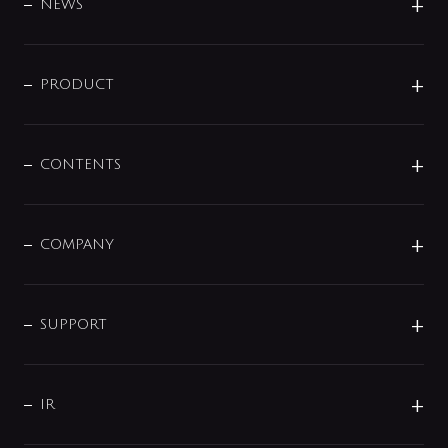
DESIGN
NEWS
ニュースリリース
商品に関して
PRODUCT
展示会
混合栓
企業情報
センサー・タッチ水栓
その他
CONTENTS
セットアイテム
MIZUBA（ミズバ）
予洗い水栓
プレパシュ＋
洗面器・手洗器
単水栓
COMPANY
みらいエコ住宅2026
事業について
シャワー
企業情報
インテリア・アクセサリー
SMART FINE BUBBLE
ORIGINAL GRAPHIC
企業理念
SUPPORT
分岐
コーポレートメッセージ
水栓部品
水まわり解決帖
サポート
CSR
バルブ
よくあるご質問
じぶんシャワーが見つかる
会社概要
シャワインフォ
IR
配管システム
お問い合わせ
沿革
配管部材