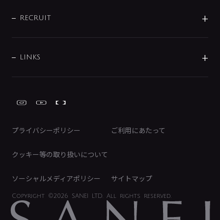
IENI
IR情報
サポートチャット
ブランド・グループ紹介
キッチン周辺用品
IRニュース
データダウンロード
RECRUIT
事業所案内
バス・空調周辺用品
経営情報
節湯水栓・節水水栓について
ショールーム
洗面周辺用品
採用情報
業績・財務情報
環境配慮バルブ登録制度について
水栓金具の製造工程
洗濯機周辺用品
募集要項
IRライブラリ
LINKS
みらいエコ住宅2026事業
トイレ周辺用品
株式情報
類似品・模倣品にご注意ください
ガーデニング周辺用品
Global Site
IRカレンダー
工具
FAQ（IR向け）
ディスクロージャーポリシー
免責事項
プライバシーポリシー
ご利用にあたって
IRに関するお問い合わせ
電子公告
クッキー等の取り扱いについて
ソーシャルメディアポリシー
サイトマップ
Copyright
©2026 SANEI LTD.
All rights reserved.