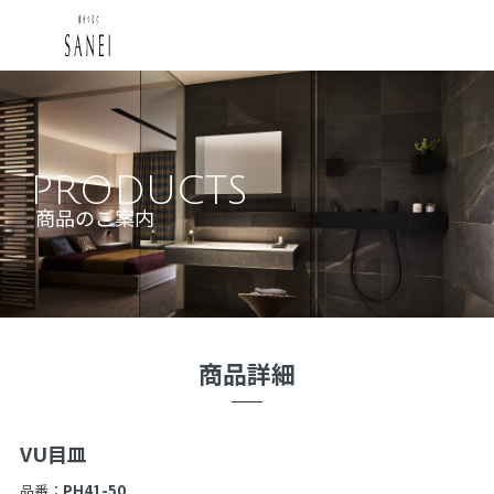
PRODUCTS
商品のご案内
商品詳細
VU目皿
品番：
PH41-50