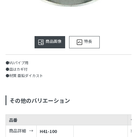
商品画像
特長
●VUパイプ用
●皿はカギ付
●材質 亜鉛ダイカスト
その他のバリエーション
品番
価
商品詳細
H41-100
¥
4