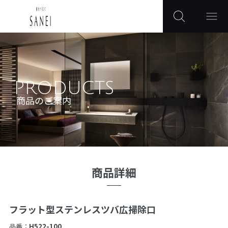
PRODUCTS
商品のご案内
商品詳細
フラット型ステンレスツバ広掃除口
品番：
H522-100