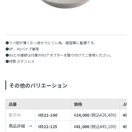
●ツバ部が薄く引っ掛かりにくい為、施設等に最適です。
●VP、VUパイプ兼用
●VUとの接続は付属のVUアダプターを取り付けてご使用ください。
●材質 ステンレス
その他のバリエーション
品番
価格
JAN
表示中
H522-100
¥
24,000
(税込¥
26,400
)
4973
商品詳細
H522-125
¥
41,000
(税込¥
45,100
)
4973