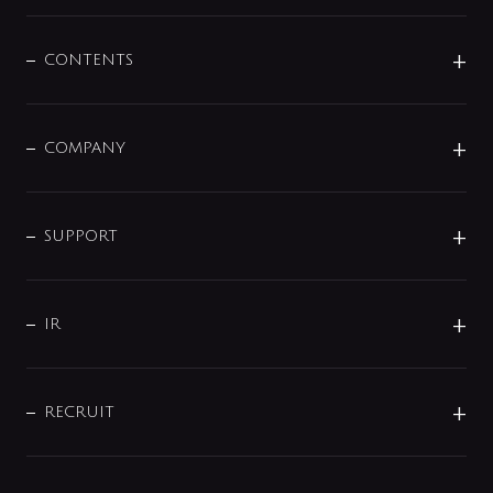
展示会
混合栓
企業情報
センサー・タッチ水栓
その他
CONTENTS
セットアイテム
MIZUBA（ミズバ）
予洗い水栓
プレパシュ＋
洗面器・手洗器
単水栓
COMPANY
みらいエコ住宅2026
事業について
シャワー
企業情報
インテリア・アクセサリー
SMART FINE BUBBLE
ORIGINAL GRAPHIC
企業理念
SUPPORT
分岐
コーポレートメッセージ
水栓部品
水まわり解決帖
サポート
CSR
バルブ
よくあるご質問
じぶんシャワーが見つかる
会社概要
シャワインフォ
IR
配管システム
お問い合わせ
沿革
配管部材
IENI
IR情報
サポートチャット
ブランド・グループ紹介
キッチン周辺用品
IRニュース
データダウンロード
RECRUIT
事業所案内
バス・空調周辺用品
経営情報
節湯水栓・節水水栓について
ショールーム
洗面周辺用品
採用情報
業績・財務情報
環境配慮バルブ登録制度について
水栓金具の製造工程
洗濯機周辺用品