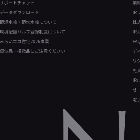
サポートチャット
業
データダウンロード
IR
節湯水栓・節水水栓について
株
環境配慮バルブ登録制度について
IR
みらいエコ住宅2026事業
FA
類似品・模倣品にご注意ください
デ
リ
免
I
せ
電