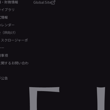
績・財務情報
Global Site
ライブラリ
式情報
カレンダー
Q（IR向け）
ィスクロージャーポ
シー
責事項
Rに関するお問い合わ
子公告