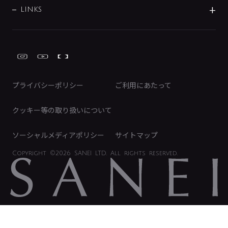
募集要項
IRライブラリ
LINKS
みらいエコ住宅2026事業
トイレ周辺用品
株式情報
類似品・模倣品にご注意ください
ガーデニング周辺用品
Global Site
IRカレンダー
工具
FAQ（IR向け）
ディスクロージャーポリシー
免責事項
プライバシーポリシー
ご利用にあたって
IRに関するお問い合わせ
電子公告
クッキー等の取り扱いについて
ソーシャルメディアポリシー
サイトマップ
Copyright
©2026 SANEI LTD.
All rights reserved.