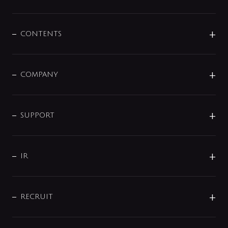
展示会
混合栓
企業情報
センサー・タッチ水栓
その他
CONTENTS
セットアイテム
MIZUBA（ミズバ）
予洗い水栓
プレパシュ＋
洗面器・手洗器
単水栓
COMPANY
みらいエコ住宅2026
事業について
シャワー
企業情報
インテリア・アクセサリー
SMART FINE BUBBLE
ORIGINAL GRAPHIC
企業理念
SUPPORT
分岐
コーポレートメッセージ
水栓部品
水まわり解決帖
サポート
CSR
バルブ
よくあるご質問
じぶんシャワーが見つかる
会社概要
シャワインフォ
IR
配管システム
お問い合わせ
沿革
配管部材
IENI
IR情報
サポートチャット
ブランド・グループ紹介
キッチン周辺用品
IRニュース
データダウンロード
RECRUIT
事業所案内
バス・空調周辺用品
経営情報
節湯水栓・節水水栓について
ショールーム
洗面周辺用品
採用情報
業績・財務情報
環境配慮バルブ登録制度について
水栓金具の製造工程
洗濯機周辺用品