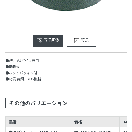
商品画像
特長
●VP、VUパイプ兼用
●接着式
●ネットパッキン付
●材質 黄銅、ABS樹脂
その他のバリエーション
品番
価格
JAN
商品詳細