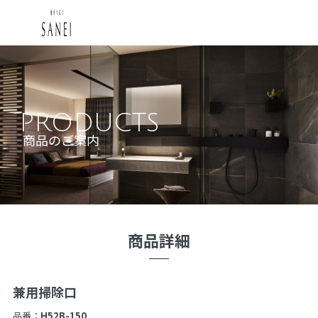
PRODUCTS
商品のご案内
商品詳細
兼用掃除口
品番：
H52B-150