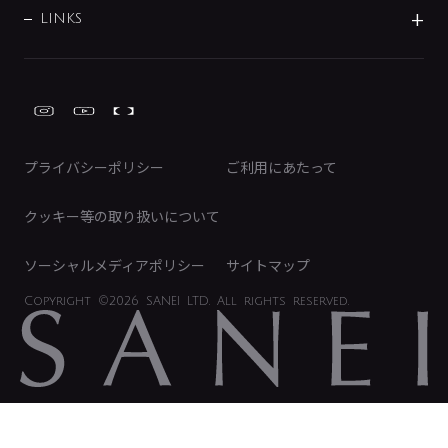
募集要項
IRライブラリ
LINKS
みらいエコ住宅2026事業
トイレ周辺用品
株式情報
類似品・模倣品にご注意ください
ガーデニング周辺用品
Global Site
IRカレンダー
工具
FAQ（IR向け）
ディスクロージャーポリシー
免責事項
プライバシーポリシー
ご利用にあたって
IRに関するお問い合わせ
電子公告
クッキー等の取り扱いについて
ソーシャルメディアポリシー
サイトマップ
Copyright
©2026 SANEI LTD.
All rights reserved.