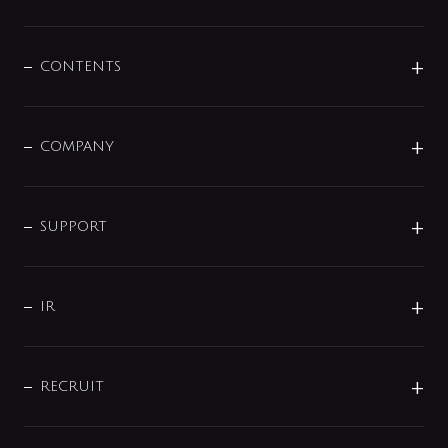
展示会
混合栓
企業情報
センサー・タッチ水栓
その他
CONTENTS
セットアイテム
MIZUBA（ミズバ）
予洗い水栓
プレパシュ＋
洗面器・手洗器
単水栓
COMPANY
みらいエコ住宅2026
事業について
シャワー
企業情報
インテリア・アクセサリー
SMART FINE BUBBLE
ORIGINAL GRAPHIC
企業理念
SUPPORT
分岐
コーポレートメッセージ
水栓部品
水まわり解決帖
サポート
CSR
バルブ
よくあるご質問
じぶんシャワーが見つかる
会社概要
シャワインフォ
IR
配管システム
お問い合わせ
沿革
配管部材
IENI
IR情報
サポートチャット
ブランド・グループ紹介
キッチン周辺用品
IRニュース
データダウンロード
RECRUIT
事業所案内
バス・空調周辺用品
経営情報
節湯水栓・節水水栓について
ショールーム
洗面周辺用品
採用情報
業績・財務情報
環境配慮バルブ登録制度について
水栓金具の製造工程
洗濯機周辺用品