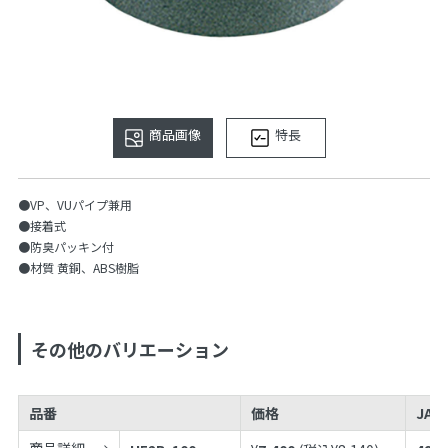
商品画像
特長
●VP、VUパイプ兼用
●接着式
●防臭パッキン付
●材質 黄銅、ABS樹脂
その他のバリエーション
品番
価格
JAN
商品詳細