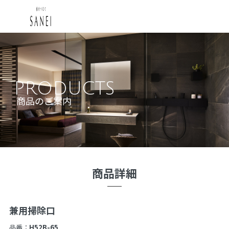
PRODUCTS
商品のご案内
商品詳細
兼用掃除口
品番：
H52B-65