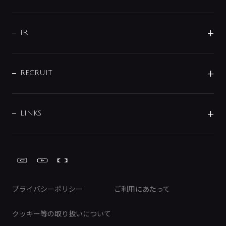
コーポレートメッセージ
水栓部品
水まわり解決帖
サポート
CSR
バルブ
よくあるご質問
じぶんシャワーが見つかる
会社概要
シャワインフォ
IR
配管システム
お問い合わせ
沿革
配管部材
IENI
IR情報
サポートチャット
ブランド・グループ紹介
キッチン周辺用品
IRニュース
データダウンロード
RECRUIT
事業所案内
バス・空調周辺用品
経営情報
節湯水栓・節水水栓について
ショールーム
洗面周辺用品
採用情報
業績・財務情報
環境配慮バルブ登録制度について
水栓金具の製造工程
洗濯機周辺用品
募集要項
IRライブラリ
LINKS
みらいエコ住宅2026事業
トイレ周辺用品
株式情報
類似品・模倣品にご注意ください
ガーデニング周辺用品
Global Site
IRカレンダー
工具
FAQ（IR向け）
ディスクロージャーポリシー
免責事項
プライバシーポリシー
ご利用にあたって
IRに関するお問い合わせ
電子公告
クッキー等の取り扱いについて