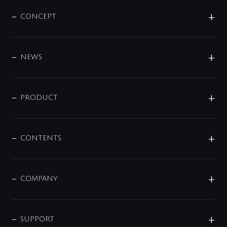
CONCEPT
BRAND
DESIGN
NEWS
ニュースリリース
商品に関して
PRODUCT
展示会
混合栓
企業情報
センサー・タッチ水栓
その他
CONTENTS
セットアイテム
MIZUBA（ミズバ）
予洗い水栓
プレパシュ＋
洗面器・手洗器
単水栓
COMPANY
みらいエコ住宅2026
事業について
シャワー
企業情報
インテリア・アクセサリー
SMART FINE BUBBLE
ORIGINAL GRAPHIC
企業理念
SUPPORT
分岐