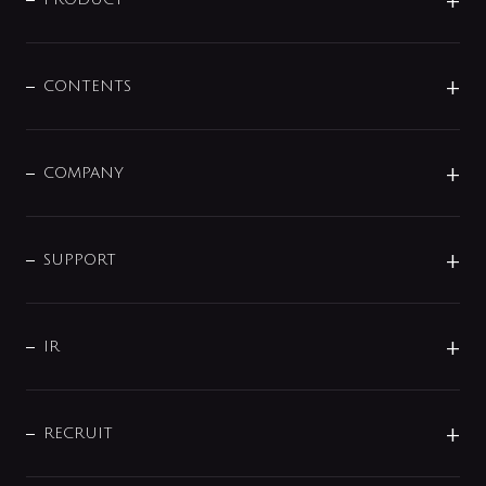
展示会
混合栓
企業情報
センサー・タッチ水栓
その他
CONTENTS
セットアイテム
MIZUBA（ミズバ）
予洗い水栓
プレパシュ＋
洗面器・手洗器
単水栓
COMPANY
みらいエコ住宅2026
事業について
シャワー
企業情報
インテリア・アクセサリー
SMART FINE BUBBLE
ORIGINAL GRAPHIC
企業理念
SUPPORT
分岐
コーポレートメッセージ
水栓部品
水まわり解決帖
サポート
CSR
バルブ
よくあるご質問
じぶんシャワーが見つかる
会社概要
シャワインフォ
IR
配管システム
お問い合わせ
沿革
配管部材
IENI
IR情報
サポートチャット
ブランド・グループ紹介
キッチン周辺用品
IRニュース
データダウンロード
RECRUIT
事業所案内
バス・空調周辺用品
経営情報
節湯水栓・節水水栓について
ショールーム
洗面周辺用品