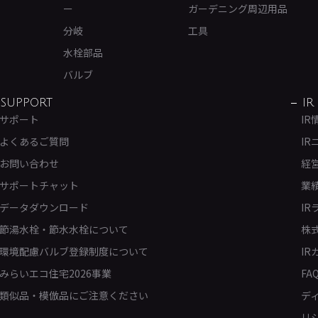
ー
ガーデニング周辺用品
分岐
工具
水栓部品
バルブ
SUPPORT
IR
サポート
IR
よくあるご質問
IR
お問い合わせ
経
サポートチャット
業
データダウンロード
IR
節湯水栓・節水水栓について
株
環境配慮バルブ登録制度について
IR
みらいエコ住宅2026事業
FA
類似品・模倣品にご注意ください
デ
リ