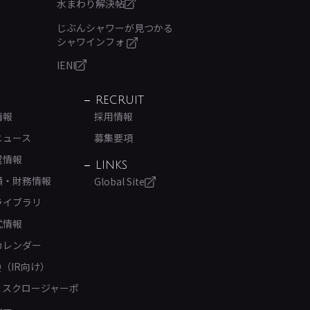
水まわり解決帖
じぶんシャワーが見つかる
シャワインフォ
IENI
RECRUIT
情報
採用情報
ニュース
募集要項
営情報
LINKS
績・財務情報
Global Site
ライブラリ
式情報
カレンダー
Q（IR向け）
ィスクロージャーポ
シー