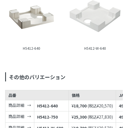
H5412-640
H5412-W-640
その他のバリエーション
品番
価格
JAN
商品詳細
H5412-640
¥
18,700
(税込¥
20,570
)
4973
商品詳細
H5412-750
¥
25,300
(税込¥
27,830
)
4973
商品詳細
H5412-W-600
¥
18,700
(税込¥
20,570
)
4973