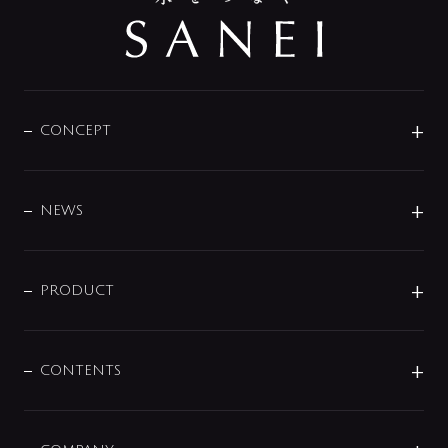
CONCEPT
BRAND
DESIGN
NEWS
ニュースリリース
商品に関して
PRODUCT
展示会
混合栓
企業情報
センサー・タッチ水栓
その他
CONTENTS
セットアイテム
MIZUBA（ミズバ）
予洗い水栓
プレパシュ＋
洗面器・手洗器