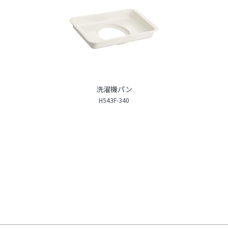
洗濯機パン
H543F-340