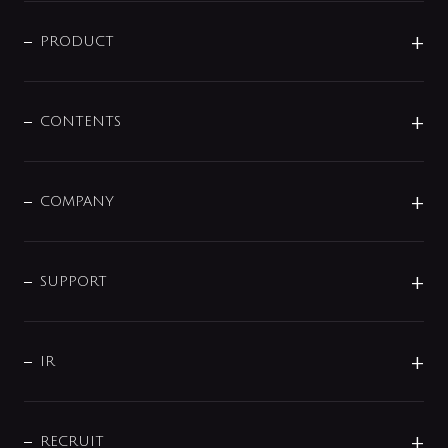
ニュースリリース
商品に関して
PRODUCT
展示会
混合栓
企業情報
センサー・タッチ水栓
その他
CONTENTS
セットアイテム
MIZUBA（ミズバ）
予洗い水栓
プレパシュ＋
洗面器・手洗器
単水栓
COMPANY
みらいエコ住宅2026
事業について
シャワー
企業情報
インテリア・アクセサリー
SMART FINE BUBBLE
ORIGINAL GRAPHIC
企業理念
SUPPORT
分岐
コーポレートメッセージ
水栓部品
水まわり解決帖
サポート
CSR
バルブ
よくあるご質問
じぶんシャワーが見つかる
会社概要
シャワインフォ
IR
配管システム
お問い合わせ
沿革
配管部材
IENI
IR情報
サポートチャット
ブランド・グループ紹介
キッチン周辺用品
IRニュース
データダウンロード
RECRUIT
事業所案内
バス・空調周辺用品