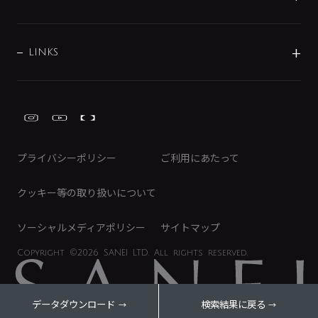
経営情報
節湯水栓・節水水栓について
ショールーム
洗面周辺用品
採用情報
業績・財務情報
環境配慮バルブ登録制度について
水栓金具の製造工程
洗濯機周辺用品
募集要項
IRライブラリ
LINKS
みらいエコ住宅2026事業
トイレ周辺用品
株式情報
類似品・模倣品にご注意ください
ガーデニング周辺用品
Global Site
IRカレンダー
工具
FAQ（IR向け）
ディスクロージャーポリシー
免責事項
プライバシーポリシー
ご利用にあたって
IRに関するお問い合わせ
電子公告
クッキー等の取り扱いについて
ソーシャルメディアポリシー
サイトマップ
Copyright
©2026 SANEI LTD.
All rights reserved.
データダウンロード
検索結果に戻る