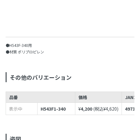
●H543F-340用
●材質 ポリプロピレン
その他のバリエーション
品番
価格
JANコ
表示中
H543F1-340
¥
4,200
(税込¥
4,620
)
497398
姿図