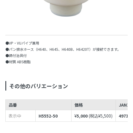
●VP・VUパイプ兼用
●パン排水ホース（H640、H645、H640B、H6420T）が接続できます。
●締付治具付
●材質 ABS樹脂
その他のバリエーション
品番
価格
JANコ
表示中
H5552-50
¥
5,000
(税込¥
5,500
)
497398