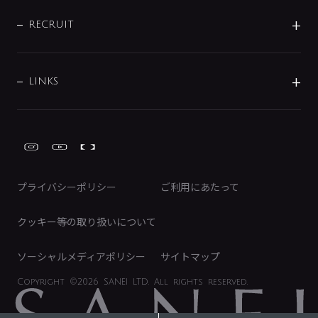
IENI
IR情報
サポートチャット
ブランド・グループ紹介
キッチン周辺用品
IRニュース
データダウンロード
RECRUIT
事業所案内
バス・空調周辺用品
経営情報
節湯水栓・節水水栓について
ショールーム
洗面周辺用品
採用情報
業績・財務情報
環境配慮バルブ登録制度について
水栓金具の製造工程
洗濯機周辺用品
募集要項
IRライブラリ
LINKS
みらいエコ住宅2026事業
トイレ周辺用品
株式情報
類似品・模倣品にご注意ください
ガーデニング周辺用品
Global Site
IRカレンダー
工具
FAQ（IR向け）
ディスクロージャーポリシー
免責事項
プライバシーポリシー
ご利用にあたって
IRに関するお問い合わせ
電子公告
クッキー等の取り扱いについて
ソーシャルメディアポリシー
サイトマップ
Copyright
©2026 SANEI LTD.
All rights reserved.