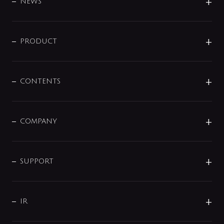
DESIGN
NEWS
ニュースリリース
商品に関して
PRODUCT
展示会
混合栓
企業情報
センサー・タッチ水栓
その他
CONTENTS
セットアイテム
MIZUBA（ミズバ）
予洗い水栓
プレパシュ＋
洗面器・手洗器
単水栓
COMPANY
みらいエコ住宅2026
事業について
シャワー
企業情報
インテリア・アクセサリー
SMART FINE BUBBLE
ORIGINAL GRAPHIC
企業理念
SUPPORT
分岐
コーポレートメッセージ
水栓部品
水まわり解決帖
サポート
CSR
バルブ
よくあるご質問
じぶんシャワーが見つかる
会社概要
シャワインフォ
IR
配管システム
お問い合わせ
沿革
配管部材