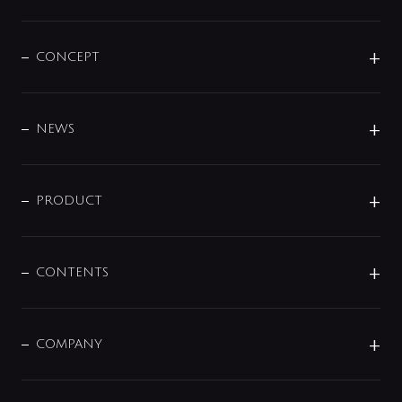
CONCEPT
BRAND
DESIGN
NEWS
ニュースリリース
商品に関して
PRODUCT
展示会
混合栓
企業情報
センサー・タッチ水栓
その他
CONTENTS
セットアイテム
MIZUBA（ミズバ）
予洗い水栓
プレパシュ＋
洗面器・手洗器
単水栓
COMPANY
みらいエコ住宅2026
事業について
シャワー
企業情報
インテリア・アクセサリー