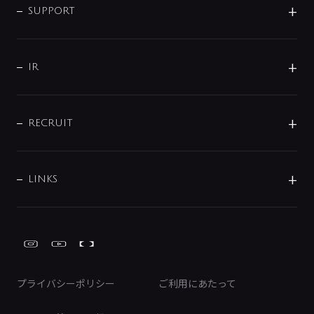
SMART FINE BUBBLE
ORIGINAL GRAPHIC
企業理念
SUPPORT
分岐
コーポレートメッセージ
水栓部品
水まわり解決帖
サポート
CSR
バルブ
よくあるご質問
じぶんシャワーが見つかる
会社概要
シャワインフォ
IR
配管システム
お問い合わせ
沿革
配管部材
IENI
IR情報
サポートチャット
ブランド・グループ紹介
キッチン周辺用品
IRニュース
データダウンロード
RECRUIT
事業所案内
バス・空調周辺用品
経営情報
節湯水栓・節水水栓について
ショールーム
洗面周辺用品
採用情報
業績・財務情報
環境配慮バルブ登録制度について
水栓金具の製造工程
洗濯機周辺用品
募集要項
IRライブラリ
LINKS
みらいエコ住宅2026事業
トイレ周辺用品
株式情報
類似品・模倣品にご注意ください
ガーデニング周辺用品
Global Site
IRカレンダー
工具
FAQ（IR向け）
ディスクロージャーポリシー
免責事項
プライバシーポリシー
ご利用にあたって
IRに関するお問い合わせ
電子公告