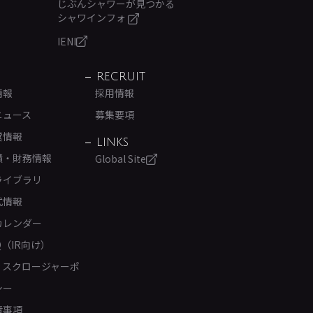
じぶんシャワーが見つかる
シャワインフォ
IENI
RECRUIT
情報
採用情報
ニュース
募集要項
営情報
LINKS
績・財務情報
Global Site
ライブラリ
式情報
カレンダー
Q（IR向け）
ィスクロージャーポ
シー
責事項