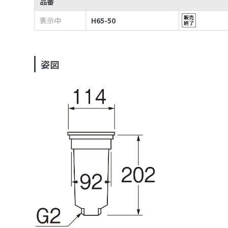
品番
表示中
H65-50
姿図