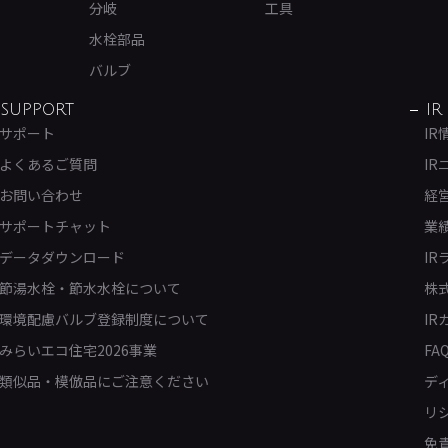
分岐
工具
水栓部品
バルブ
SUPPORT
IR
サポート
IR
よくあるご質問
IR
お問い合わせ
経
サポートチャット
業
データダウンロード
IR
節湯水栓・節水水栓について
株
環境配慮バルブ登録制度について
IR
みらいエコ住宅2026事業
FA
類似品・模倣品にご注意ください
デ
リ
免