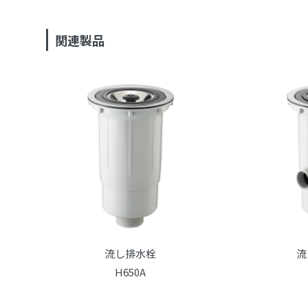
関連製品
流し排水栓
流
H650A