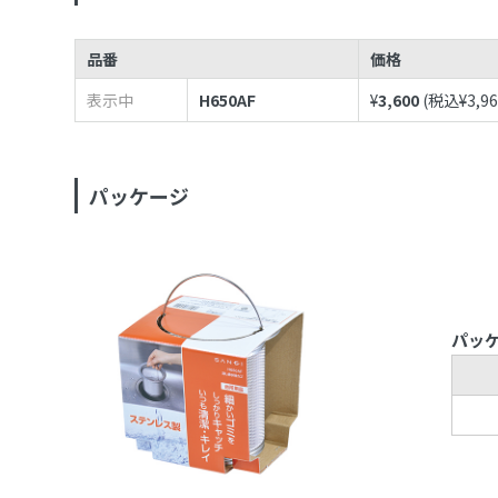
品番
価格
表示中
H650AF
¥
3,600
(税込¥
3,9
パッケージ
パッ