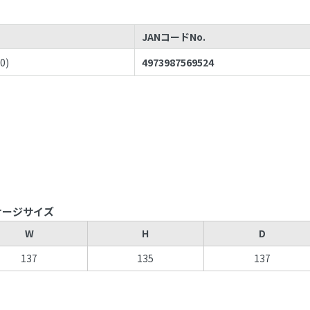
JANコードNo.
60
)
4973987569524
ケージサイズ
W
H
D
137
135
137