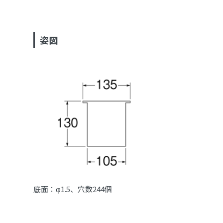
姿図
底面：φ1.5、穴数244個