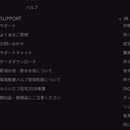
バルブ
SUPPORT
IR
サポート
IR
よくあるご質問
IR
お問い合わせ
経
サポートチャット
業
データダウンロード
IR
節湯水栓・節水水栓について
株
環境配慮バルブ登録制度について
IR
みらいエコ住宅2026事業
FA
類似品・模倣品にご注意ください
デ
リ
免
I