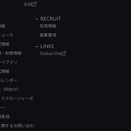
IENI
RECRUIT
情報
採用情報
ニュース
募集要項
営情報
LINKS
績・財務情報
Global Site
ライブラリ
式情報
カレンダー
Q（IR向け）
ィスクロージャーポ
シー
責事項
Rに関するお問い合わ