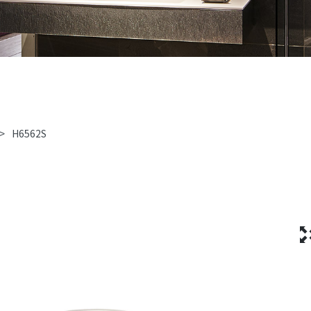
>
H6562S