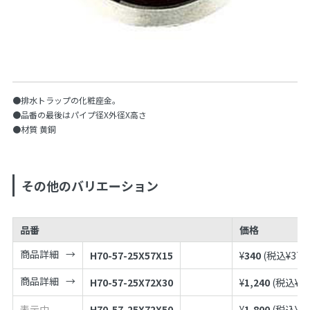
●排水トラップの化粧座金。
●品番の最後はパイプ径X外径X高さ
●材質 黄銅
その他のバリエーション
品番
価格
商品詳細
H70-57-25X57X15
¥
340
(税込¥
374
商品詳細
H70-57-25X72X30
¥
1,240
(税込¥
1,
表示中
H70-57-25X72X50
¥
1,800
(税込¥
1,