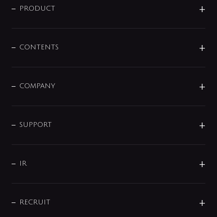
商品に関して
PRODUCT
展示会
混合栓
企業情報
センサー・タッチ水栓
その他
CONTENTS
セットアイテム
MIZUBA（ミズバ）
予洗い水栓
プレパシュ＋
洗面器・手洗器
単水栓
COMPANY
みらいエコ住宅2026
事業について
シャワー
企業情報
インテリア・アクセサリー
SMART FINE BUBBLE
ORIGINAL GRAPHIC
企業理念
SUPPORT
分岐
コーポレートメッセージ
水栓部品
水まわり解決帖
サポート
CSR
バルブ
よくあるご質問
じぶんシャワーが見つかる
会社概要
シャワインフォ
IR
配管システム
お問い合わせ
沿革
配管部材
IENI
IR情報
サポートチャット
ブランド・グループ紹介
キッチン周辺用品
IRニュース
データダウンロード
RECRUIT
事業所案内
バス・空調周辺用品
経営情報
節湯水栓・節水水栓について
ショールーム