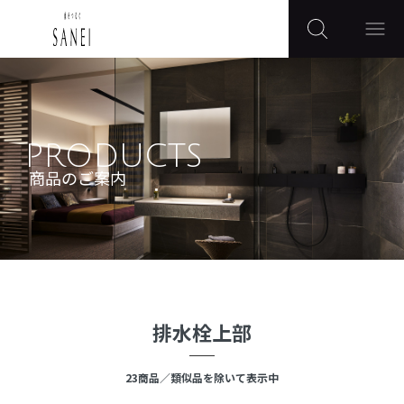
PRODUCTS
商品のご案内
排水栓上部
23
商品
／類似品を除いて表示中