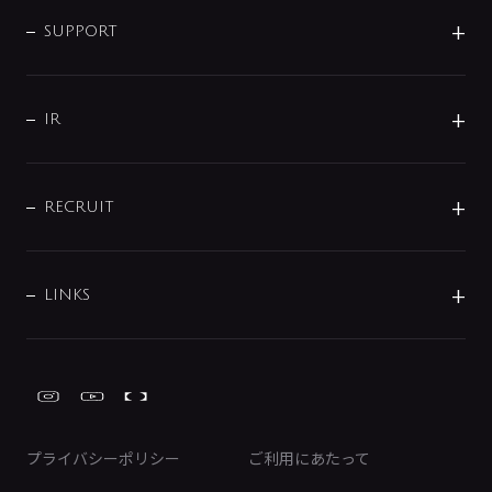
企業情報
インテリア・アクセサリー
SMART FINE BUBBLE
ORIGINAL GRAPHIC
企業理念
SUPPORT
分岐
コーポレートメッセージ
水栓部品
水まわり解決帖
サポート
CSR
バルブ
よくあるご質問
じぶんシャワーが見つかる
会社概要
シャワインフォ
IR
配管システム
お問い合わせ
沿革
配管部材
IENI
IR情報
サポートチャット
ブランド・グループ紹介
キッチン周辺用品
IRニュース
データダウンロード
RECRUIT
事業所案内
バス・空調周辺用品
経営情報
節湯水栓・節水水栓について
ショールーム
洗面周辺用品
採用情報
業績・財務情報
環境配慮バルブ登録制度について
水栓金具の製造工程
洗濯機周辺用品
募集要項
IRライブラリ
LINKS
みらいエコ住宅2026事業
トイレ周辺用品
株式情報
類似品・模倣品にご注意ください
ガーデニング周辺用品
Global Site
IRカレンダー
工具
FAQ（IR向け）
ディスクロージャーポリシー
免責事項
プライバシーポリシー
ご利用にあたって
IRに関するお問い合わせ