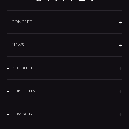
CONCEPT
BRAND
DESIGN
NEWS
ニュースリリース
商品に関して
PRODUCT
展示会
混合栓
企業情報
センサー・タッチ水栓
その他
CONTENTS
セットアイテム
MIZUBA（ミズバ）
予洗い水栓
プレパシュ＋
洗面器・手洗器
単水栓
COMPANY
みらいエコ住宅2026
事業について
シャワー