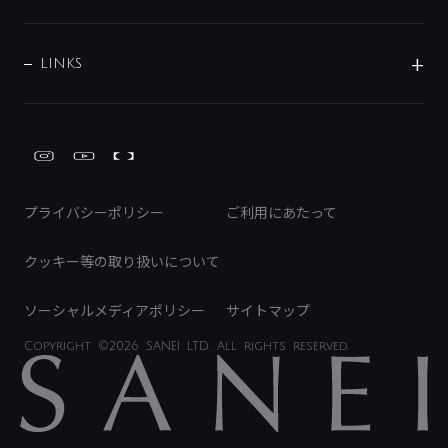
経営情報
節湯水栓・節水水栓について
ショールーム
洗面周辺用品
採用情報
業績・財務情報
環境配慮バルブ登録制度について
水栓金具の製造工程
洗濯機周辺用品
募集要項
IRライブラリ
LINKS
みらいエコ住宅2026事業
トイレ周辺用品
株式情報
類似品・模倣品にご注意ください
ガーデニング周辺用品
Global Site
IRカレンダー
工具
FAQ（IR向け）
ディスクロージャーポリシー
免責事項
プライバシーポリシー
ご利用にあたって
IRに関するお問い合わせ
電子公告
クッキー等の取り扱いについて
ソーシャルメディアポリシー
サイトマップ
Copyright
©2026 SANEI LTD.
All rights reserved.