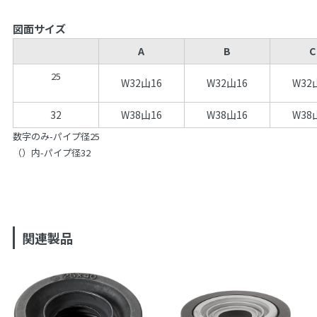
図面サイズ
A
B
C
25
W32山16
W32山16
W32
32
W38山16
W38山16
W38
数字のみ-パイプ径25
（）内-パイプ径32
関連製品