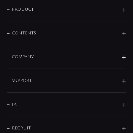
ニュースリリース
商品に関して
PRODUCT
展示会
混合栓
企業情報
センサー・タッチ水栓
その他
CONTENTS
セットアイテム
MIZUBA（ミズバ）
予洗い水栓
プレパシュ＋
洗面器・手洗器
単水栓
COMPANY
みらいエコ住宅2026
事業について
シャワー
企業情報
インテリア・アクセサリー
SMART FINE BUBBLE
ORIGINAL GRAPHIC
企業理念
SUPPORT
分岐
コーポレートメッセージ
水栓部品
水まわり解決帖
サポート
CSR
バルブ
よくあるご質問
じぶんシャワーが見つかる
会社概要
シャワインフォ
IR
配管システム
お問い合わせ
沿革
配管部材
IENI
IR情報
サポートチャット
ブランド・グループ紹介
キッチン周辺用品
IRニュース
データダウンロード
RECRUIT
事業所案内
バス・空調周辺用品