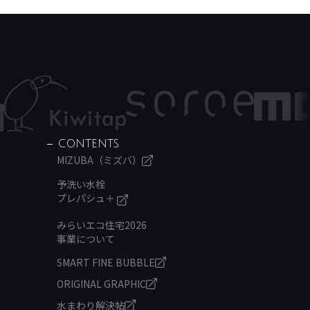
CONTENTS
MIZUBA（ミズバ）
予洗い水栓
プレパシュ＋
みらいエコ住宅2026
事業について
SMART FINE BUBBLE
ORIGINAL GRAPHIC
水まわり解決帖