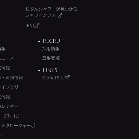
じぶんシャワーが見つかる
シャワインフォ
IENI
RECRUIT
情報
採用情報
ニュース
募集要項
営情報
LINKS
績・財務情報
Global Site
ライブラリ
式情報
カレンダー
Q（IR向け）
ィスクロージャーポ
シー