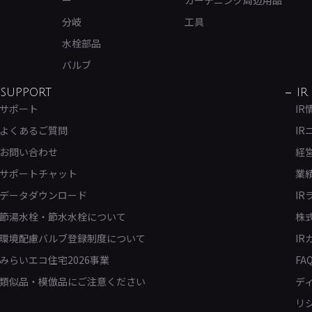
ー
ガーデニング周辺用品
分岐
工具
水栓部品
バルブ
SUPPORT
IR
サポート
IR
よくあるご質問
IR
お問い合わせ
経
サポートチャット
業
データダウンロード
IR
節湯水栓・節水水栓について
株
環境配慮バルブ登録制度について
IR
みらいエコ住宅2026事業
FA
類似品・模倣品にご注意ください
デ
リ