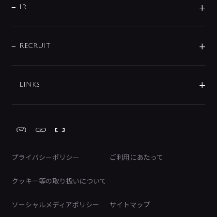
よくあるご質問
じぶんシャワーが見つかる
会社概要
シャワインフォ
IR
配管システム
お問い合わせ
沿革
配管部材
IENI
IR情報
サポートチャット
ブランド・グループ紹介
キッチン周辺用品
IRニュース
データダウンロード
RECRUIT
事業所案内
バス・空調周辺用品
経営情報
節湯水栓・節水水栓について
ショールーム
洗面周辺用品
採用情報
業績・財務情報
環境配慮バルブ登録制度について
水栓金具の製造工程
洗濯機周辺用品
募集要項
IRライブラリ
LINKS
みらいエコ住宅2026事業
トイレ周辺用品
株式情報
類似品・模倣品にご注意ください
ガーデニング周辺用品
Global Site
IRカレンダー
工具
FAQ（IR向け）
ディスクロージャーポリシー
免責事項
プライバシーポリシー
ご利用にあたって
IRに関するお問い合わせ
電子公告
クッキー等の取り扱いについて
ソーシャルメディアポリシー
サイトマップ