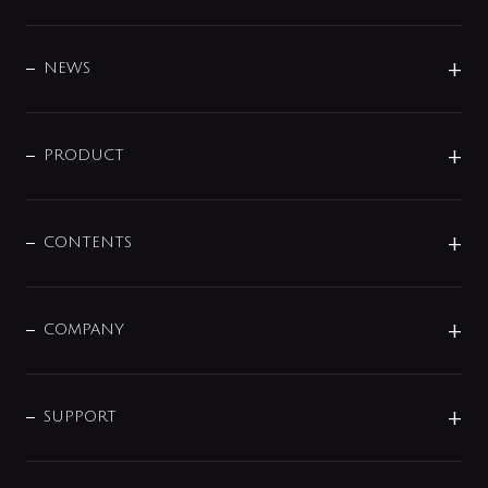
BRAND
DESIGN
NEWS
ニュースリリース
商品に関して
PRODUCT
展示会
混合栓
企業情報
センサー・タッチ水栓
その他
CONTENTS
セットアイテム
MIZUBA（ミズバ）
予洗い水栓
プレパシュ＋
洗面器・手洗器
単水栓
COMPANY
みらいエコ住宅2026
事業について
シャワー
企業情報
インテリア・アクセサリー
SMART FINE BUBBLE
ORIGINAL GRAPHIC
企業理念
SUPPORT
分岐
コーポレートメッセージ
水栓部品
水まわり解決帖
サポート
CSR
バルブ