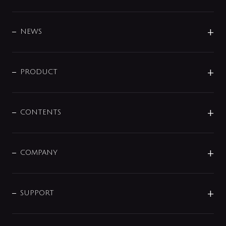
BRAND
DESIGN
NEWS
ニュースリリース
商品に関して
PRODUCT
展示会
混合栓
企業情報
センサー・タッチ水栓
その他
CONTENTS
セットアイテム
MIZUBA（ミズバ）
予洗い水栓
プレパシュ＋
洗面器・手洗器
単水栓
COMPANY
みらいエコ住宅2026
事業について
シャワー
企業情報
インテリア・アクセサリー
SMART FINE BUBBLE
ORIGINAL GRAPHIC
企業理念
SUPPORT
分岐
コーポレートメッセージ
水栓部品
水まわり解決帖
サポート
CSR
バルブ