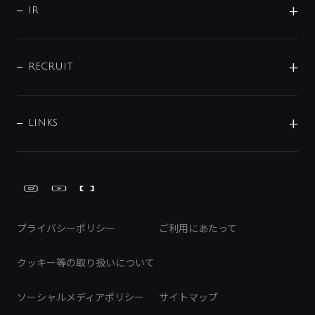
よくあるご質問
じぶんシャワーが見つかる
会社概要
シャワインフォ
IR
配管システム
お問い合わせ
沿革
配管部材
IENI
IR情報
サポートチャット
ブランド・グループ紹介
キッチン周辺用品
IRニュース
データダウンロード
RECRUIT
事業所案内
バス・空調周辺用品
経営情報
節湯水栓・節水水栓について
ショールーム
洗面周辺用品
採用情報
業績・財務情報
環境配慮バルブ登録制度について
水栓金具の製造工程
洗濯機周辺用品
募集要項
IRライブラリ
LINKS
みらいエコ住宅2026事業
トイレ周辺用品
株式情報
類似品・模倣品にご注意ください
ガーデニング周辺用品
Global Site
IRカレンダー
工具
FAQ（IR向け）
ディスクロージャーポリシー
免責事項
プライバシーポリシー
ご利用にあたって
IRに関するお問い合わせ
電子公告
クッキー等の取り扱いについて
ソーシャルメディアポリシー
サイトマップ