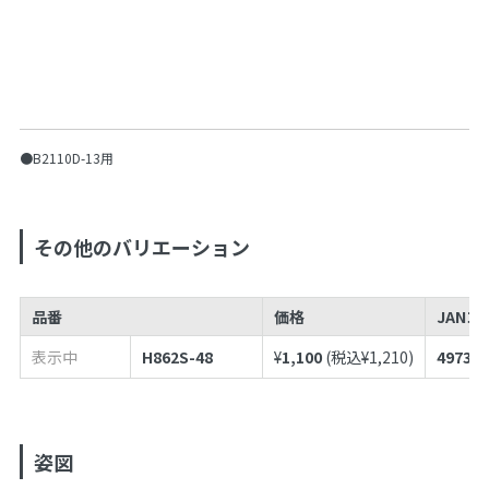
●B2110D-13用
その他のバリエーション
品番
価格
JANコ
表示中
H862S-48
¥
1,100
(税込¥
1,210
)
497398
姿図