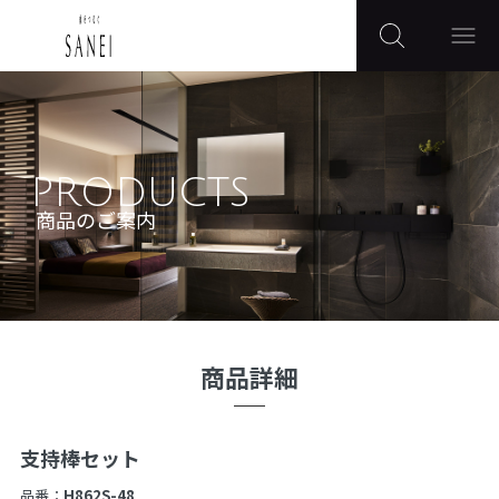
PRODUCTS
商品のご案内
商品詳細
支持棒セット
品番：
H862S-48