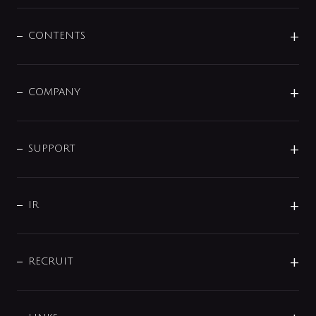
混合栓
企業情報
センサー・タッチ水栓
その他
CONTENTS
セットアイテム
MIZUBA（ミズバ）
予洗い水栓
プレパシュ＋
洗面器・手洗器
単水栓
COMPANY
みらいエコ住宅2026
事業について
シャワー
企業情報
インテリア・アクセサリー
SMART FINE BUBBLE
ORIGINAL GRAPHIC
企業理念
SUPPORT
分岐
コーポレートメッセージ
水栓部品
水まわり解決帖
サポート
CSR
バルブ
よくあるご質問
じぶんシャワーが見つかる
会社概要
シャワインフォ
IR
配管システム
お問い合わせ
沿革
配管部材
IENI
IR情報
サポートチャット
ブランド・グループ紹介
キッチン周辺用品
IRニュース
データダウンロード
RECRUIT
事業所案内
バス・空調周辺用品
経営情報
節湯水栓・節水水栓について
ショールーム
洗面周辺用品
採用情報
業績・財務情報
環境配慮バルブ登録制度について
水栓金具の製造工程
洗濯機周辺用品