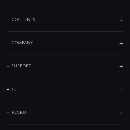
展示会
混合栓
企業情報
センサー・タッチ水栓
その他
CONTENTS
セットアイテム
MIZUBA（ミズバ）
予洗い水栓
プレパシュ＋
洗面器・手洗器
単水栓
COMPANY
みらいエコ住宅2026
事業について
シャワー
企業情報
インテリア・アクセサリー
SMART FINE BUBBLE
ORIGINAL GRAPHIC
企業理念
SUPPORT
分岐
コーポレートメッセージ
水栓部品
水まわり解決帖
サポート
CSR
バルブ
よくあるご質問
じぶんシャワーが見つかる
会社概要
シャワインフォ
IR
配管システム
お問い合わせ
沿革
配管部材
IENI
IR情報
サポートチャット
ブランド・グループ紹介
キッチン周辺用品
IRニュース
データダウンロード
RECRUIT
事業所案内
バス・空調周辺用品
経営情報
節湯水栓・節水水栓について
ショールーム
洗面周辺用品
採用情報
業績・財務情報
環境配慮バルブ登録制度について
水栓金具の製造工程
洗濯機周辺用品