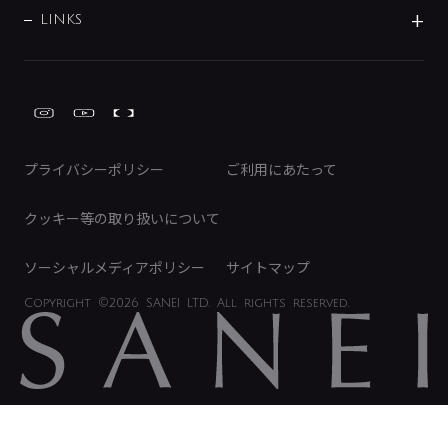
募集要項
IRライブラリ
LINKS
みらいエコ住宅2026事業
トイレ周辺用品
株式情報
類似品・模倣品にご注意ください
ガーデニング周辺用品
Global Site
IRカレンダー
工具
FAQ（IR向け）
ディスクロージャーポリシー
免責事項
プライバシーポリシー
ご利用にあたって
IRに関するお問い合わせ
電子公告
クッキー等の取り扱いについて
ソーシャルメディアポリシー
サイトマップ
Copyright
©2026 SANEI LTD.
All rights reserved.