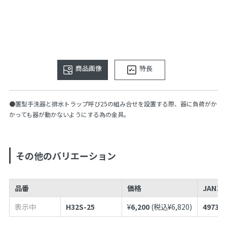
商品画像
特長
●置型手洗器と排水トラップ呼び25の組み合せを設置する際、器に負荷がか
かっても器が動かないようにする為の金具。
その他のバリエーション
品番
価格
JANコ
表示中
H32S-25
¥
6,200
(税込¥
6,820
)
497398