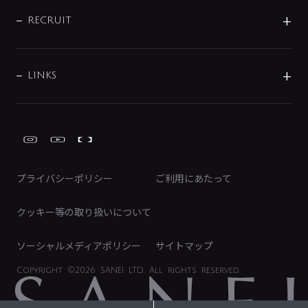
IR情報
サポートチャット
ブランド・グループ紹介
キッチン周辺用品
IRニュース
データダウンロード
RECRUIT
事業所案内
バス・空調周辺用品
経営情報
節湯水栓・節水水栓について
ショールーム
洗面周辺用品
採用情報
業績・財務情報
環境配慮バルブ登録制度について
水栓金具の製造工程
洗濯機周辺用品
募集要項
IRライブラリ
LINKS
みらいエコ住宅2026事業
トイレ周辺用品
株式情報
類似品・模倣品にご注意ください
ガーデニング周辺用品
Global Site
IRカレンダー
工具
FAQ（IR向け）
ディスクロージャーポリシー
免責事項
プライバシーポリシー
ご利用にあたって
IRに関するお問い合わせ
電子公告
クッキー等の取り扱いについて
ソーシャルメディアポリシー
サイトマップ
Copyright
©2026 SANEI LTD.
All rights reserved.