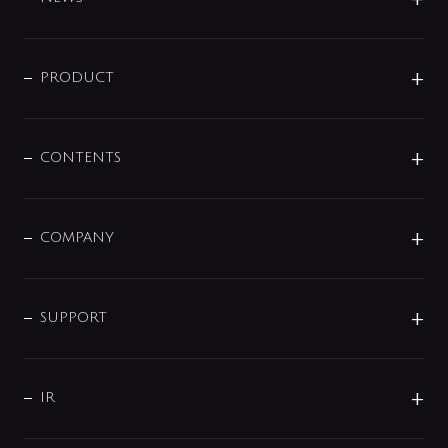
ニュースリリース
商品に関して
PRODUCT
展示会
混合栓
企業情報
センサー・タッチ水栓
その他
CONTENTS
セットアイテム
MIZUBA（ミズバ）
予洗い水栓
プレパシュ＋
洗面器・手洗器
単水栓
COMPANY
みらいエコ住宅2026
事業について
シャワー
企業情報
インテリア・アクセサリー
SMART FINE BUBBLE
ORIGINAL GRAPHIC
企業理念
SUPPORT
分岐
コーポレートメッセージ
水栓部品
水まわり解決帖
サポート
CSR
バルブ
よくあるご質問
じぶんシャワーが見つかる
会社概要
シャワインフォ
IR
配管システム
お問い合わせ
沿革
配管部材
IENI