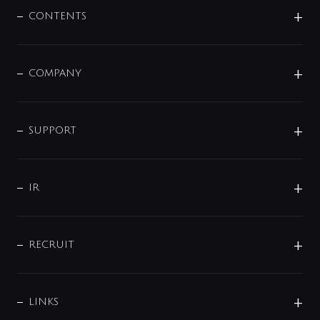
センサー・タッチ水栓
その他
CONTENTS
セットアイテム
MIZUBA（ミズバ）
予洗い水栓
プレパシュ＋
洗面器・手洗器
単水栓
COMPANY
みらいエコ住宅2026
事業について
シャワー
企業情報
インテリア・アクセサリー
SMART FINE BUBBLE
ORIGINAL GRAPHIC
企業理念
SUPPORT
分岐
コーポレートメッセージ
水栓部品
水まわり解決帖
サポート
CSR
バルブ
よくあるご質問
じぶんシャワーが見つかる
会社概要
シャワインフォ
IR
配管システム
お問い合わせ
沿革
配管部材
IENI
IR情報
サポートチャット
ブランド・グループ紹介
キッチン周辺用品
IRニュース
データダウンロード
RECRUIT
事業所案内
バス・空調周辺用品
経営情報
節湯水栓・節水水栓について
ショールーム
洗面周辺用品
採用情報
業績・財務情報
環境配慮バルブ登録制度について
水栓金具の製造工程
洗濯機周辺用品
募集要項
IRライブラリ
LINKS
みらいエコ住宅2026事業
トイレ周辺用品