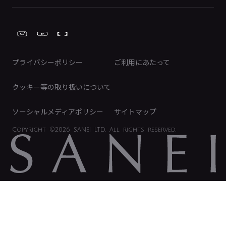
株式情報
類似品・模倣品にご注意ください
ガーデニング周辺用品
Global Site
IRカレンダー
工具
FAQ（IR向け）
ディスクロージャーポリシー
免責事項
プライバシーポリシー
ご利用にあたって
IRに関するお問い合わせ
電子公告
クッキー等の取り扱いについて
ソーシャルメディアポリシー
サイトマップ
Copyright
©2026 SANEI LTD.
All rights reserved.