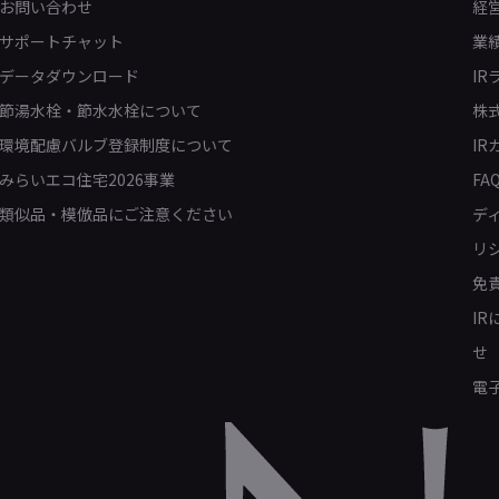
お問い合わせ
経
サポートチャット
業
データダウンロード
IR
節湯水栓・節水水栓について
株
環境配慮バルブ登録制度について
IR
みらいエコ住宅2026事業
FA
類似品・模倣品にご注意ください
デ
リ
免
I
せ
電