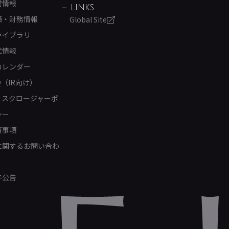
営情報
LINKS
績・財務情報
Global Site
ライブラリ
式情報
カレンダー
Q（IR向け）
ィスクロージャーポ
シー
責事項
Rに関するお問い合わ
子公告