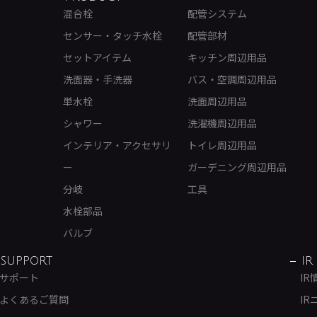
混合栓
配管システム
センサー・タッチ水栓
配管部材
セットアイテム
キッチン周辺用品
洗面器・手洗器
バス・空調周辺用品
単水栓
洗面周辺用品
シャワー
洗濯機周辺用品
インテリア・アクセサリ
トイレ周辺用品
ー
ガーデニング周辺用品
分岐
工具
水栓部品
バルブ
SUPPORT
IR
サポート
IR
よくあるご質問
IR