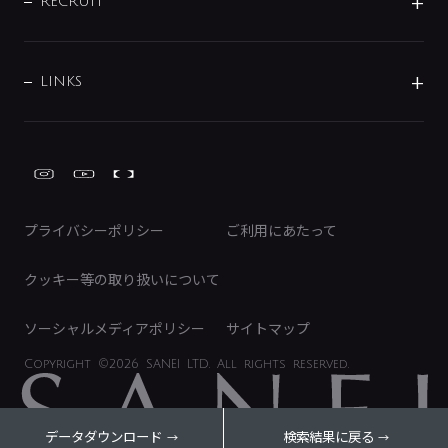
IRニュース
データダウンロード
RECRUIT
事業所案内
バス・空調周辺用品
経営情報
節湯水栓・節水水栓について
ショールーム
洗面周辺用品
採用情報
業績・財務情報
環境配慮バルブ登録制度について
水栓金具の製造工程
洗濯機周辺用品
募集要項
IRライブラリ
LINKS
みらいエコ住宅2026事業
トイレ周辺用品
株式情報
類似品・模倣品にご注意ください
ガーデニング周辺用品
Global Site
IRカレンダー
工具
FAQ（IR向け）
ディスクロージャーポリシー
免責事項
プライバシーポリシー
ご利用にあたって
IRに関するお問い合わせ
電子公告
クッキー等の取り扱いについて
ソーシャルメディアポリシー
サイトマップ
Copyright
©2026 SANEI LTD.
All rights reserved.
データダウンロード
検索結果に戻る