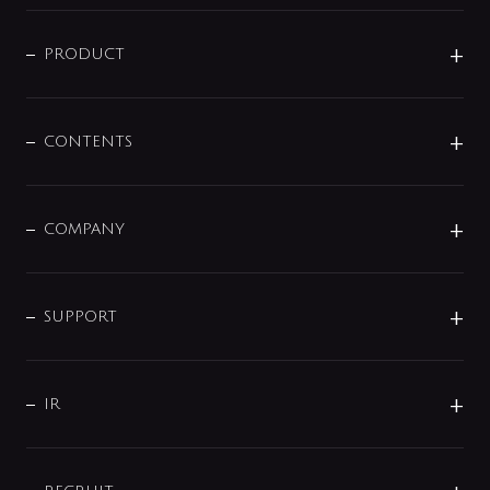
ニュースリリース
商品に関して
PRODUCT
展示会
混合栓
企業情報
センサー・タッチ水栓
その他
CONTENTS
セットアイテム
MIZUBA（ミズバ）
予洗い水栓
プレパシュ＋
洗面器・手洗器
単水栓
COMPANY
みらいエコ住宅2026
事業について
シャワー
企業情報
インテリア・アクセサリー
SMART FINE BUBBLE
ORIGINAL GRAPHIC
企業理念
SUPPORT
分岐
コーポレートメッセージ
水栓部品
水まわり解決帖
サポート
CSR
バルブ
よくあるご質問
じぶんシャワーが見つかる
会社概要
シャワインフォ
IR
配管システム
お問い合わせ
沿革
配管部材
IENI
IR情報
サポートチャット
ブランド・グループ紹介
キッチン周辺用品