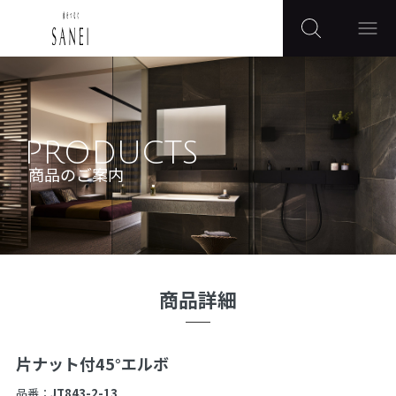
PRODUCTS
商品のご案内
商品詳細
片ナット付45°エルボ
品番：
JT843-2-13