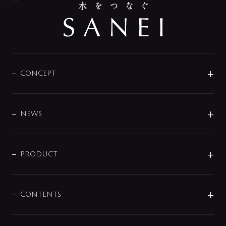
CONCEPT
BRAND
DESIGN
NEWS
ニュースリリース
商品に関して
PRODUCT
展示会
混合栓
企業情報
センサー・タッチ水栓
その他
CONTENTS
セットアイテム
MIZUBA（ミズバ）
予洗い水栓
プレパシュ＋
洗面器・手洗器