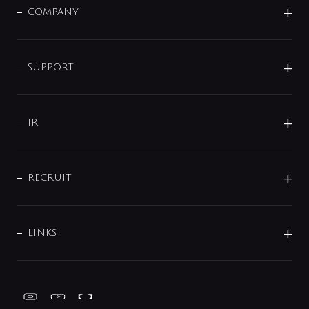
単水栓
COMPANY
みらいエコ住宅2026
事業について
シャワー
企業情報
インテリア・アクセサリー
SMART FINE BUBBLE
ORIGINAL GRAPHIC
企業理念
SUPPORT
分岐
コーポレートメッセージ
水栓部品
水まわり解決帖
サポート
CSR
バルブ
よくあるご質問
じぶんシャワーが見つかる
会社概要
シャワインフォ
IR
配管システム
お問い合わせ
沿革
配管部材
IENI
IR情報
サポートチャット
ブランド・グループ紹介
キッチン周辺用品
IRニュース
データダウンロード
RECRUIT
事業所案内
バス・空調周辺用品
経営情報
節湯水栓・節水水栓について
ショールーム
洗面周辺用品
採用情報
業績・財務情報
環境配慮バルブ登録制度について
水栓金具の製造工程
洗濯機周辺用品
募集要項
IRライブラリ
LINKS
みらいエコ住宅2026事業
トイレ周辺用品
株式情報
類似品・模倣品にご注意ください
ガーデニング周辺用品
Global Site
IRカレンダー
工具
FAQ（IR向け）
ディスクロージャーポリシー