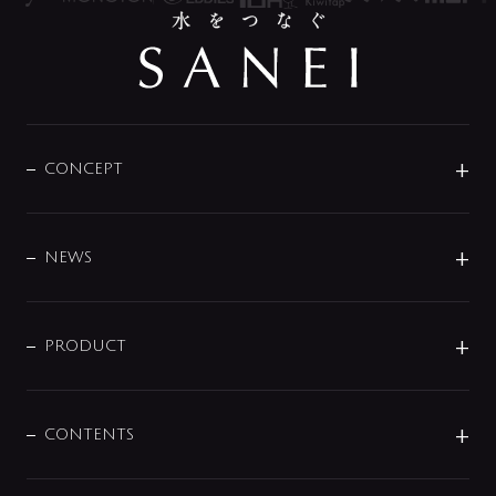
CONCEPT
BRAND
DESIGN
NEWS
ニュースリリース
商品に関して
PRODUCT
展示会
混合栓
企業情報
センサー・タッチ水栓
その他
CONTENTS
セットアイテム
MIZUBA（ミズバ）
予洗い水栓
プレパシュ＋
洗面器・手洗器