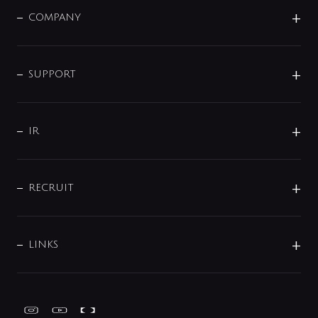
単水栓
COMPANY
みらいエコ住宅2026
事業について
シャワー
企業情報
インテリア・アクセサリー
SMART FINE BUBBLE
ORIGINAL GRAPHIC
企業理念
SUPPORT
分岐
コーポレートメッセージ
水栓部品
水まわり解決帖
サポート
CSR
バルブ
よくあるご質問
じぶんシャワーが見つかる
会社概要
シャワインフォ
IR
配管システム
お問い合わせ
沿革
配管部材
IENI
IR情報
サポートチャット
ブランド・グループ紹介
キッチン周辺用品
IRニュース
データダウンロード
RECRUIT
事業所案内
バス・空調周辺用品
経営情報
節湯水栓・節水水栓について
ショールーム
洗面周辺用品
採用情報
業績・財務情報
環境配慮バルブ登録制度について
水栓金具の製造工程
洗濯機周辺用品
募集要項
IRライブラリ
LINKS
みらいエコ住宅2026事業
トイレ周辺用品
株式情報
類似品・模倣品にご注意ください
ガーデニング周辺用品
Global Site
IRカレンダー
工具
FAQ（IR向け）