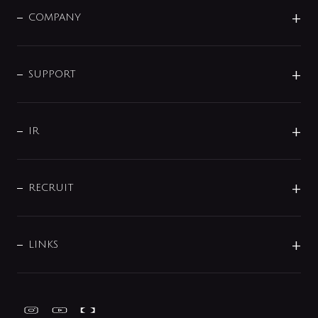
単水栓
COMPANY
みらいエコ住宅2026
事業について
シャワー
企業情報
インテリア・アクセサリー
SMART FINE BUBBLE
ORIGINAL GRAPHIC
企業理念
SUPPORT
分岐
コーポレートメッセージ
水栓部品
水まわり解決帖
サポート
CSR
バルブ
よくあるご質問
じぶんシャワーが見つかる
会社概要
シャワインフォ
IR
配管システム
お問い合わせ
沿革
配管部材
IENI
IR情報
サポートチャット
ブランド・グループ紹介
キッチン周辺用品
IRニュース
データダウンロード
RECRUIT
事業所案内
バス・空調周辺用品
経営情報
節湯水栓・節水水栓について
ショールーム
洗面周辺用品
採用情報
業績・財務情報
環境配慮バルブ登録制度について
水栓金具の製造工程
洗濯機周辺用品
募集要項
IRライブラリ
LINKS
みらいエコ住宅2026事業
トイレ周辺用品
株式情報
類似品・模倣品にご注意ください
ガーデニング周辺用品
Global Site
IRカレンダー
工具
FAQ（IR向け）