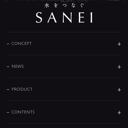
CONCEPT
BRAND
DESIGN
NEWS
ニュースリリース
商品に関して
PRODUCT
展示会
混合栓
企業情報
センサー・タッチ水栓
その他
CONTENTS
セットアイテム
MIZUBA（ミズバ）
予洗い水栓
プレパシュ＋
洗面器・手洗器