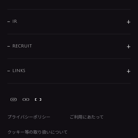
コーポレートメッセージ
水栓部品
水まわり解決帖
サポート
CSR
バルブ
よくあるご質問
じぶんシャワーが見つかる
会社概要
シャワインフォ
IR
配管システム
お問い合わせ
沿革
配管部材
IENI
IR情報
サポートチャット
ブランド・グループ紹介
キッチン周辺用品
IRニュース
データダウンロード
RECRUIT
事業所案内
バス・空調周辺用品
経営情報
節湯水栓・節水水栓について
ショールーム
洗面周辺用品
採用情報
業績・財務情報
環境配慮バルブ登録制度について
水栓金具の製造工程
洗濯機周辺用品
募集要項
IRライブラリ
LINKS
みらいエコ住宅2026事業
トイレ周辺用品
株式情報
類似品・模倣品にご注意ください
ガーデニング周辺用品
Global Site
IRカレンダー
工具
FAQ（IR向け）
ディスクロージャーポリシー
免責事項
プライバシーポリシー
ご利用にあたって
IRに関するお問い合わせ
電子公告
クッキー等の取り扱いについて