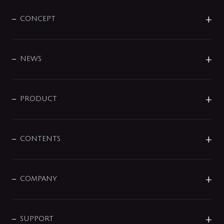
CONCEPT
BRAND
DESIGN
NEWS
ニュースリリース
商品に関して
PRODUCT
展示会
混合栓
企業情報
センサー・タッチ水栓
その他
CONTENTS
セットアイテム
MIZUBA（ミズバ）
予洗い水栓
プレパシュ＋
洗面器・手洗器
単水栓
COMPANY
みらいエコ住宅2026
事業について
シャワー
企業情報
インテリア・アクセサリー
SMART FINE BUBBLE
ORIGINAL GRAPHIC
企業理念
SUPPORT
分岐