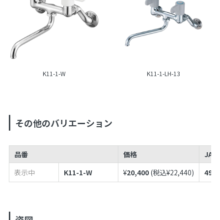
K11-1-W
K11-1-LH-13
その他のバリエーション
品番
価格
JAN
表示中
K11-1-W
¥
20,400
(税込¥
22,440
)
4973
姿図