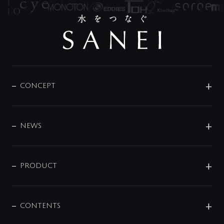
CONCEPT
BRAND
DESIGN
NEWS
ニュースリリース
商品に関して
PRODUCT
展示会
混合栓
企業情報
センサー・タッチ水栓
その他
CONTENTS
セットアイテム