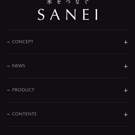
CONCEPT
BRAND
DESIGN
NEWS
ニュースリリース
商品に関して
PRODUCT
展示会
混合栓
企業情報
センサー・タッチ水栓
その他
CONTENTS
セットアイテム
MIZUBA（ミズバ）
予洗い水栓
プレパシュ＋
洗面器・手洗器