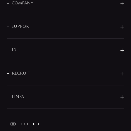
単水栓
COMPANY
みらいエコ住宅2026
事業について
シャワー
企業情報
インテリア・アクセサリー
SMART FINE BUBBLE
ORIGINAL GRAPHIC
企業理念
SUPPORT
分岐
コーポレートメッセージ
水栓部品
水まわり解決帖
サポート
CSR
バルブ
よくあるご質問
じぶんシャワーが見つかる
会社概要
シャワインフォ
IR
配管システム
お問い合わせ
沿革
配管部材
IENI
IR情報
サポートチャット
ブランド・グループ紹介
キッチン周辺用品
IRニュース
データダウンロード
RECRUIT
事業所案内
バス・空調周辺用品
経営情報
節湯水栓・節水水栓について
ショールーム
洗面周辺用品
採用情報
業績・財務情報
環境配慮バルブ登録制度について
水栓金具の製造工程
洗濯機周辺用品
募集要項
IRライブラリ
LINKS
みらいエコ住宅2026事業
トイレ周辺用品
株式情報
類似品・模倣品にご注意ください
ガーデニング周辺用品
Global Site
IRカレンダー
工具
FAQ（IR向け）
ディスクロージャーポリシー