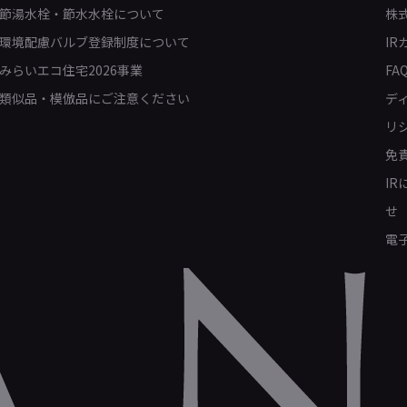
節湯水栓・節水水栓について
株
環境配慮バルブ登録制度について
IR
みらいエコ住宅2026事業
FA
類似品・模倣品にご注意ください
デ
リ
免
I
せ
電