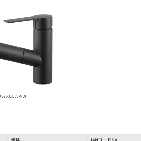
K37531EJV-MDP
価格
JANコードNo.