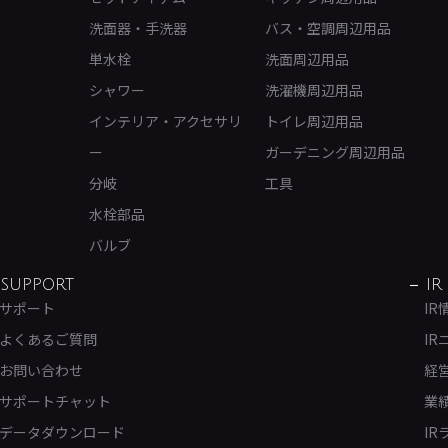
洗面器・手洗器
バス・空調周辺用品
単水栓
洗面周辺用品
シャワー
洗濯機周辺用品
インテリア・アクセサリ
トイレ周辺用品
ー
ガーデニング周辺用品
分岐
工具
水栓部品
バルブ
SUPPORT
IR
サポート
IR
よくあるご質問
IR
お問い合わせ
経
サポートチャット
業
データダウンロード
IR