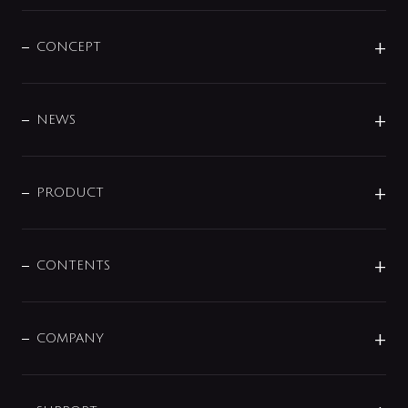
CONCEPT
BRAND
DESIGN
NEWS
ニュースリリース
商品に関して
PRODUCT
展示会
混合栓
企業情報
センサー・タッチ水栓
その他
CONTENTS
セットアイテム
MIZUBA（ミズバ）
予洗い水栓
プレパシュ＋
洗面器・手洗器
単水栓
COMPANY
みらいエコ住宅2026
事業について
シャワー
企業情報
インテリア・アクセサリー
SMART FINE BUBBLE
ORIGINAL GRAPHIC