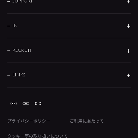
企業理念
SUPPORT
分岐
コーポレートメッセージ
水栓部品
水まわり解決帖
サポート
CSR
バルブ
よくあるご質問
じぶんシャワーが見つかる
会社概要
シャワインフォ
IR
配管システム
お問い合わせ
沿革
配管部材
IENI
IR情報
サポートチャット
ブランド・グループ紹介
キッチン周辺用品
IRニュース
データダウンロード
RECRUIT
事業所案内
バス・空調周辺用品
経営情報
節湯水栓・節水水栓について
ショールーム
洗面周辺用品
採用情報
業績・財務情報
環境配慮バルブ登録制度について
水栓金具の製造工程
洗濯機周辺用品
募集要項
IRライブラリ
LINKS
みらいエコ住宅2026事業
トイレ周辺用品
株式情報
類似品・模倣品にご注意ください
ガーデニング周辺用品
Global Site
IRカレンダー
工具
FAQ（IR向け）
ディスクロージャーポリシー
免責事項
プライバシーポリシー
ご利用にあたって
IRに関するお問い合わせ
電子公告
クッキー等の取り扱いについて