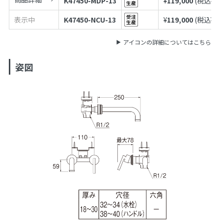
K47450-MDP-13
¥
119,000
(税込¥
1
表示中
K47450-NCU-13
¥
119,000
(税込¥
1
アイコンの詳細についてはこちら
姿図