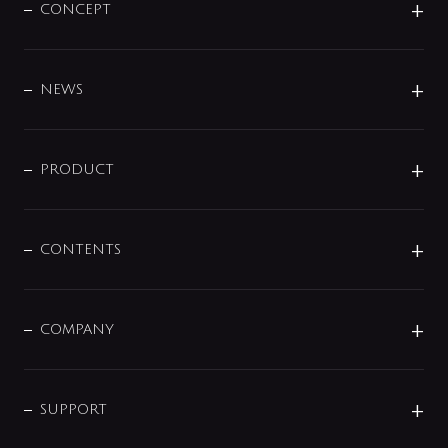
CONCEPT
BRAND
DESIGN
NEWS
ニュースリリース
商品に関して
PRODUCT
展示会
混合栓
企業情報
センサー・タッチ水栓
その他
CONTENTS
セットアイテム
MIZUBA（ミズバ）
予洗い水栓
プレパシュ＋
洗面器・手洗器
単水栓
COMPANY
みらいエコ住宅2026
事業について
シャワー
企業情報
インテリア・アクセサリー
SMART FINE BUBBLE
ORIGINAL GRAPHIC
企業理念
SUPPORT
分岐
コーポレートメッセージ
水栓部品
水まわり解決帖