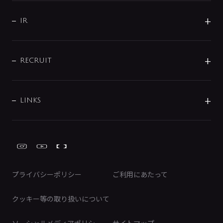
サポート
CSR
バルブ
よくあるご質問
じぶんシャワーが見つかる
会社概要
シャワインフォ
IR
配管システム
お問い合わせ
沿革
配管部材
IENI
IR情報
サポートチャット
ブランド・グループ紹介
キッチン周辺用品
IRニュース
データダウンロード
RECRUIT
事業所案内
バス・空調周辺用品
経営情報
節湯水栓・節水水栓について
ショールーム
洗面周辺用品
採用情報
業績・財務情報
環境配慮バルブ登録制度について
水栓金具の製造工程
洗濯機周辺用品
募集要項
IRライブラリ
LINKS
みらいエコ住宅2026事業
トイレ周辺用品
株式情報
類似品・模倣品にご注意ください
ガーデニング周辺用品
Global Site
IRカレンダー
工具
FAQ（IR向け）
ディスクロージャーポリシー
免責事項
プライバシーポリシー
ご利用にあたって
IRに関するお問い合わせ
電子公告
クッキー等の取り扱いについて