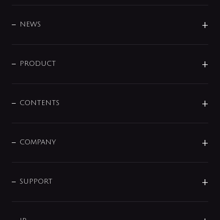
BRAND
DESIGN
NEWS
ニュースリリース
商品に関して
PRODUCT
展示会
混合栓
企業情報
センサー・タッチ水栓
その他
CONTENTS
セットアイテム
MIZUBA（ミズバ）
予洗い水栓
プレパシュ＋
洗面器・手洗器
単水栓
COMPANY
みらいエコ住宅2026
事業について
シャワー
企業情報
インテリア・アクセサリー
SMART FINE BUBBLE
ORIGINAL GRAPHIC
企業理念
SUPPORT
分岐
コーポレートメッセージ
水栓部品
水まわり解決帖
サポート
CSR
バルブ