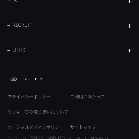
よくあるご質問
じぶんシャワーが見つかる
会社概要
シャワインフォ
IR
配管システム
お問い合わせ
沿革
配管部材
IENI
IR情報
サポートチャット
ブランド・グループ紹介
キッチン周辺用品
IRニュース
データダウンロード
RECRUIT
事業所案内
バス・空調周辺用品
経営情報
節湯水栓・節水水栓について
ショールーム
洗面周辺用品
採用情報
業績・財務情報
環境配慮バルブ登録制度について
水栓金具の製造工程
洗濯機周辺用品
募集要項
IRライブラリ
LINKS
みらいエコ住宅2026事業
トイレ周辺用品
株式情報
類似品・模倣品にご注意ください
ガーデニング周辺用品
Global Site
IRカレンダー
工具
FAQ（IR向け）
ディスクロージャーポリシー
免責事項
プライバシーポリシー
ご利用にあたって
IRに関するお問い合わせ
電子公告
クッキー等の取り扱いについて
ソーシャルメディアポリシー
サイトマップ
Copyright
©2026 SANEI LTD.
All rights reserved.