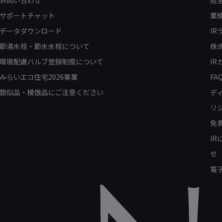
お問い合わせ
経
サポートチャット
業
データダウンロード
IR
節湯水栓・節水水栓について
株
環境配慮バルブ登録制度について
IR
みらいエコ住宅2026事業
FA
類似品・模倣品にご注意ください
デ
リ
免
I
せ
電