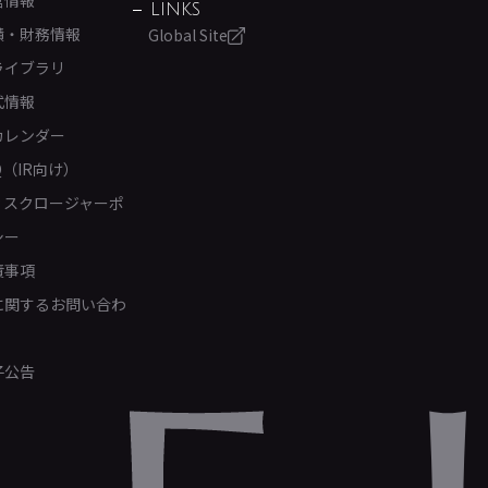
営情報
LINKS
績・財務情報
Global Site
ライブラリ
式情報
カレンダー
Q（IR向け）
ィスクロージャーポ
シー
責事項
Rに関するお問い合わ
子公告