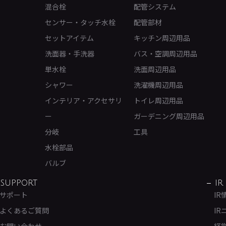
混合栓
配管システム
センサー・タッチ水栓
配管部材
セットアイテム
キッチン周辺用品
洗面器・手洗器
バス・空調周辺用品
単水栓
洗面周辺用品
シャワー
洗濯機周辺用品
インテリア・アクセサリ
トイレ周辺用品
ー
ガーデニング周辺用品
分岐
工具
水栓部品
バルブ
SUPPORT
IR
サポート
IR
よくあるご質問
IR