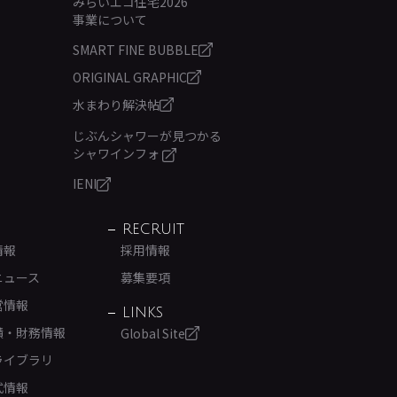
みらいエコ住宅2026
事業について
SMART FINE BUBBLE
ORIGINAL GRAPHIC
水まわり解決帖
じぶんシャワーが見つかる
シャワインフォ
IENI
RECRUIT
情報
採用情報
ニュース
募集要項
営情報
LINKS
績・財務情報
Global Site
ライブラリ
式情報