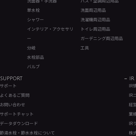
洗面器・手洗器
バス・空調周辺用品
単水栓
洗面周辺用品
シャワー
洗濯機周辺用品
インテリア・アクセサリ
トイレ周辺用品
ー
ガーデニング周辺用品
分岐
工具
水栓部品
バルブ
SUPPORT
IR
サポート
IR
よくあるご質問
IR
お問い合わせ
経
サポートチャット
業
データダウンロード
IR
節湯水栓・節水水栓について
株