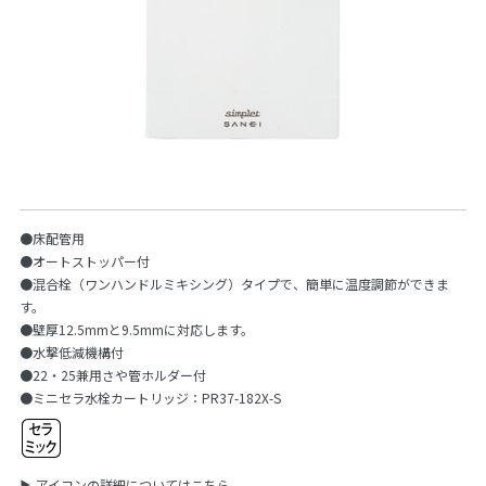
●床配管用
●オートストッパー付
●混合栓（ワンハンドルミキシング）タイプで、簡単に温度調節ができま
す。
●壁厚12.5mmと9.5mmに対応します。
●水撃低減機構付
●22・25兼用さや管ホルダー付
●ミニセラ水栓カートリッジ：PR37-182X-S
アイコンの詳細についてはこちら