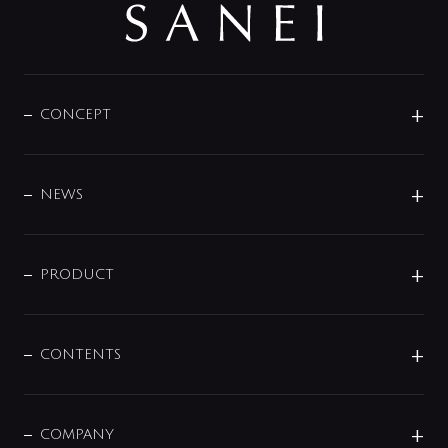
CONCEPT
BRAND
DESIGN
NEWS
ニュースリリース
商品に関して
PRODUCT
展示会
混合栓
企業情報
センサー・タッチ水栓
その他
CONTENTS
セットアイテム
MIZUBA（ミズバ）
予洗い水栓
プレパシュ＋
洗面器・手洗器
単水栓
COMPANY