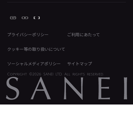
Global Site
IRカレンダー
工具
FAQ（IR向け）
ディスクロージャーポリシー
免責事項
プライバシーポリシー
ご利用にあたって
IRに関するお問い合わせ
電子公告
クッキー等の取り扱いについて
ソーシャルメディアポリシー
サイトマップ
Copyright
©2026 SANEI LTD.
All rights reserved.