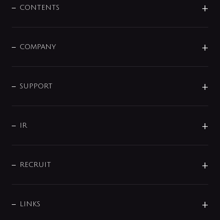
センサー・タッチ水栓
その他
CONTENTS
セットアイテム
MIZUBA（ミズバ）
予洗い水栓
プレパシュ＋
洗面器・手洗器
単水栓
COMPANY
みらいエコ住宅2026
事業について
シャワー
企業情報
インテリア・アクセサリー
SMART FINE BUBBLE
ORIGINAL GRAPHIC
企業理念
SUPPORT
分岐
コーポレートメッセージ
水栓部品
水まわり解決帖
サポート
CSR
バルブ
よくあるご質問
じぶんシャワーが見つかる
会社概要
シャワインフォ
IR
配管システム
お問い合わせ
沿革
配管部材
IENI
IR情報
サポートチャット
ブランド・グループ紹介
キッチン周辺用品
IRニュース
データダウンロード
RECRUIT
事業所案内
バス・空調周辺用品
経営情報
節湯水栓・節水水栓について
ショールーム
洗面周辺用品
採用情報
業績・財務情報
環境配慮バルブ登録制度について
水栓金具の製造工程
洗濯機周辺用品
募集要項
IRライブラリ
LINKS
みらいエコ住宅2026事業
トイレ周辺用品
株式情報
類似品・模倣品にご注意ください
ガーデニング周辺用品