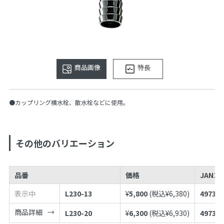
商品画像
特長
●カップリング横水栓、散水栓などに使用。
その他のバリエーション
品番
価格
JANコ
表示中
L230-13
¥
5,800
(税込¥
6,380
)
497398
商品詳細
L230-20
¥
6,300
(税込¥
6,930
)
497398