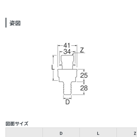
姿図
図面サイズ
D
L
Z