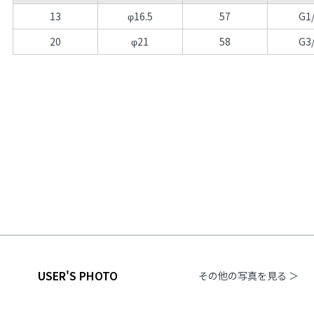
13
φ16.5
57
G1
20
φ21
58
G3
USER'S PHOTO
その他の写真を見る ＞