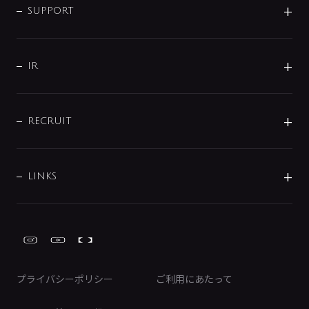
SMART FINE BUBBLE
ORIGINAL GRAPHIC
企業理念
SUPPORT
分岐
コーポレートメッセージ
水栓部品
水まわり解決帖
サポート
CSR
バルブ
よくあるご質問
じぶんシャワーが見つかる
会社概要
シャワインフォ
IR
配管システム
お問い合わせ
沿革
配管部材
IENI
IR情報
サポートチャット
ブランド・グループ紹介
キッチン周辺用品
IRニュース
データダウンロード
RECRUIT
事業所案内
バス・空調周辺用品
経営情報
節湯水栓・節水水栓について
ショールーム
洗面周辺用品
採用情報
業績・財務情報
環境配慮バルブ登録制度について
水栓金具の製造工程
洗濯機周辺用品
募集要項
IRライブラリ
LINKS
みらいエコ住宅2026事業
トイレ周辺用品
株式情報
類似品・模倣品にご注意ください
ガーデニング周辺用品
Global Site
IRカレンダー
工具
FAQ（IR向け）
ディスクロージャーポリシー
免責事項
プライバシーポリシー
ご利用にあたって
IRに関するお問い合わせ
電子公告