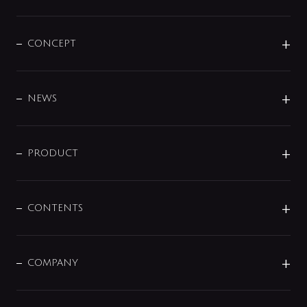
CONCEPT
BRAND
DESIGN
NEWS
ニュースリリース
商品に関して
PRODUCT
展示会
混合栓
企業情報
センサー・タッチ水栓
その他
CONTENTS
セットアイテム
MIZUBA（ミズバ）
予洗い水栓
プレパシュ＋
洗面器・手洗器
単水栓
COMPANY
みらいエコ住宅2026
事業について
シャワー
企業情報
インテリア・アクセサリー